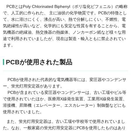
PCBとはPoly Chlorinated Biphenyl（ポリ塩化ビフェニル）の略称
で、人工的に作られた、 主に油状の化学物質です。PCBの特徴とし
て、水に溶けにくく、沸点が高い、熱で分解しにくい、不燃性、電
気絶縁性が高いなど、化学的にも安定な性質を有することから、電
気機器の絶縁油、熱交換器の熱媒体、ノンカーボン紙など様々な用
途で利用されていましたが、現在は製造・輸入ともに禁止されてい
ます。
PCBが使用された製品
PCBが使用された代表的な電気機器等には、変圧器やコンデンサ
ー、蛍光灯用安定器があります。
PCBが含まれている変圧器やコンデンサーは、古い工場やビル等
で使用されていたほか、医療用X線発生装置、工業用X線発生装置、
溶接機、昇降機（エレベーター、エスカレーター）制御盤などにも
使用されていました。
また、蛍光灯用安定器は、古い工場や学校等で使用されていまし
た。なお、一般家庭の蛍光灯用安定器にPCBを使用したものはあり