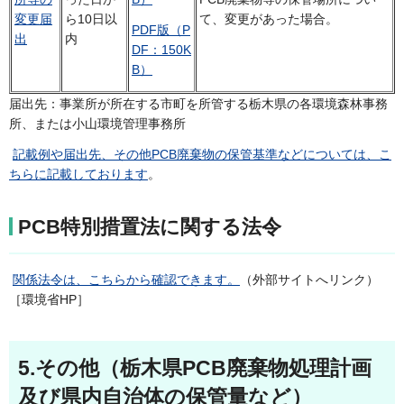
変更届
ら10日以
て、変更があった場合。
PDF版（P
出
内
DF：150K
B）
届出先：事業所が所在する市町を所管する栃木県の各環境森林事務
所、または小山環境管理事務所
記載例や届出先、その他PCB廃棄物の保管基準などについては、こ
ちらに記載しております
。
PCB特別措置法に関する法令
関係法令は、こちらから確認できます。
（外部サイトへリンク）
［環境省HP］
5.
その他（栃木県PCB廃棄物処理計画
及び県内自治体の保管量など）