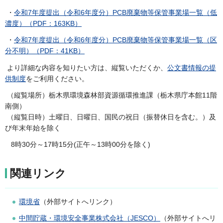
・
令和7年度提出（令和6年度分）PCB廃棄物等保管事業場一覧（低
濃度）（PDF：163KB）
・
令和7年度提出（令和6年度分）PCB廃棄物等保管事業場一覧（区
分不明）（PDF：41KB）
より詳細な内容を知りたい方は、縦覧いただくか、
公文書情報の提
供制度
をご利用ください。
（縦覧場所）栃木県環境森林部資源循環推進課（栃木県庁本館11階
南側）
（縦覧日時）土曜日、日曜日、国民の祝日（振替休日を含む。）及
び年末年始を除く
8時30分～17時15分(正午～13時00分を除く)
関連リンク
環境省
（外部サイトへリンク）
中間貯蔵・環境安全事業株式会社（JESCO）
（外部サイトへリ