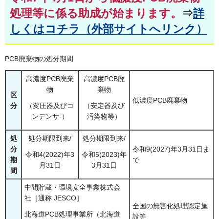
処理等に係る助成が始まります。
⇒
詳
しくはコチラ（外部サイトへリンク）
PCB廃棄物の処分期間
高濃度PCB廃棄
高濃度PCB廃
物
棄物
区
低濃度PCB廃棄物
分
（変圧器及びコ
（安定器及び
ンデンサ-）
汚染物等）
処
処分期限到来/
処分期限到来/
分
令和9(2027)年3月31日ま
令和4(2022)年3
令和5(2023)年
期
で
月31日
3月31日
間
中間貯蔵・環境安全事業株式会
社［通称 JESCO］
全国の無害化処理認定施
北海道PCB処理事業所（北海道
設等