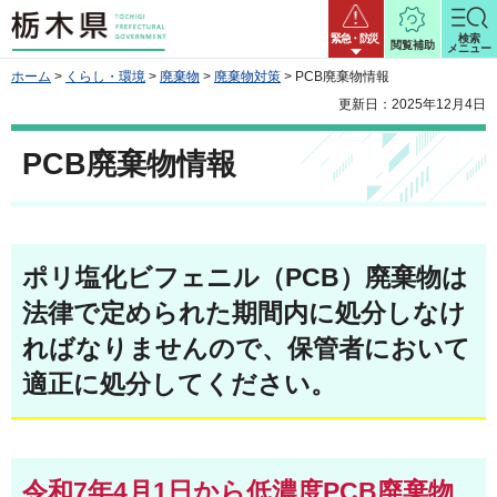
栃木県
緊急・防災
検索
閲覧補助
メニュー
ホーム
>
くらし・環境
>
廃棄物
>
廃棄物対策
> PCB廃棄物情報
更新日：2025年12月4日
PCB廃棄物情報
ポリ塩化ビフェニル（PCB）廃棄物は
法律で定められた期間内に処分しなけ
ればなりませんので、保管者において
適正に処分してください。
令和7年4月1日から低濃度PCB廃棄物