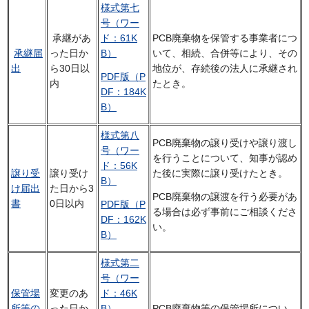
様式第七
号（ワー
承継があ
ド：61K
PCB廃棄物を保管する事業者につ
承継届
った日か
B）
いて、相続、合併等により、その
出
ら30日以
地位が、存続後の法人に承継され
PDF版（P
内
たとき。
DF：184K
B）
様式第八
PCB廃棄物の譲り受けや譲り渡し
号（ワー
を行うことについて、知事が認め
ド：56K
譲り受
譲り受け
た後に実際に譲り受けたとき。
B）
け届出
た日から3
PCB廃棄物の譲渡を行う必要があ
書
0日以内
PDF版（P
る場合は必ず事前にご相談くださ
DF：162K
い。
B）
様式第二
号（ワー
保管場
変更のあ
ド：46K
所等の
った日か
B）
PCB廃棄物等の保管場所につい