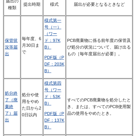
届出の
提出時期
様式
届出が必要となるときなど
種類
様式第一
号（一）
（ワー
毎年度、6
保管状
ド：97K
PCB廃棄物に係る前年度の保管及
月30日ま
況等届
B）
び処分の状況について、届け出る
で
出
もの［毎年度届出が必要］。
PDF版（P
DF：203K
B）
様式第四
号（ワー
処分終
処分や使
ド：53K
了（廃
すべてのPCB廃棄物を処分したと
用をやめ
B）
棄終
き、または、すべてのPCB使用製
た日から2
了）届
品の使用をやめたとき。
PDF版（P
0日以内
出
DF：137K
B）