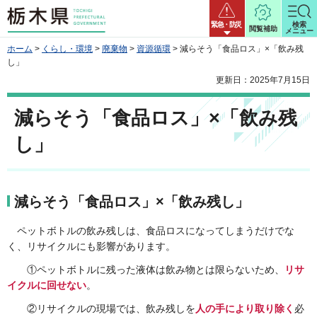
栃木県
緊急・防災
検索
閲覧補助
メニュー
ホーム
>
くらし・環境
>
廃棄物
>
資源循環
> 減らそう「食品ロス」×「飲み残
し」
更新日：2025年7月15日
減らそう「食品ロス」×「飲み残
し」
減らそう「食品ロス」×「飲み残し」
ペットボトルの飲み残しは、食品ロスになってしまうだけでな
く、リサイクルにも影響があります。
①ペットボトルに残った液体は飲み物とは限らないため、
リサ
イクルに回せない
。
②リサイクルの現場では、飲み残しを
人の手により取り除く
必