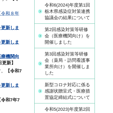
令和6(2024)年度第1回
栃木県感染症対策連携
【令和８年
協議会の結果について
を更新しま
第2回感染対策等研修
会（医療機関向け）を
を更新しま
開催しました
】
第3回感染対策等研修
医療機関向
会（薬局・訪問看護事
日更新】
業所向け）を開催しま
す。
【令和7
した
新型コロナ対応に係る
を更新しま
感謝状贈呈式・医療措
置協定締結式について
【令和7年7
令和5(2023)年度第2回