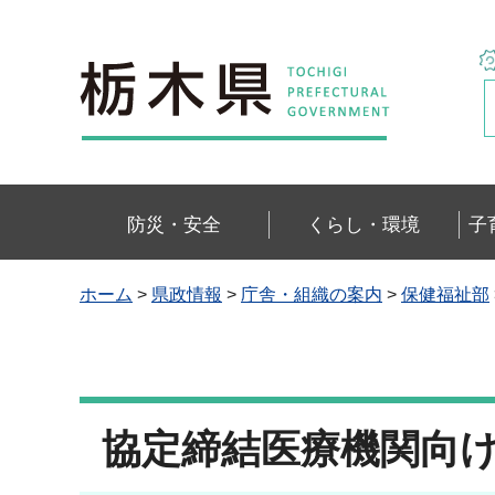
栃木県
防災・安全
くらし・環境
子
ホーム
>
県政情報
>
庁舎・組織の案内
>
保健福祉部
協定締結医療機関向