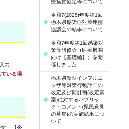
療措置協定等について
令和7(2025)年度第1回
栃木県感染症対策連携
協議会の結果について
令和7年度第1回感染対
策等研修会（医療機関
向け【基礎編】）を開
催しました
入力
れている場
栃木県新型インフルエ
ンザ等対策行動計画の
改定及び同計画(改定素
案)に対するパブリッ
ク・コメント(県民意見
の募集)の実施結果につ
いて
です。
【令