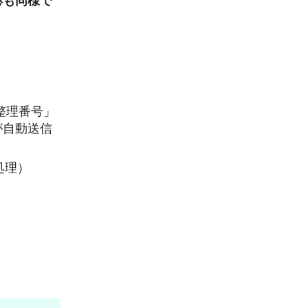
応も同様で
整理番号」
が自動送信
処理）