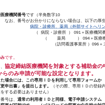
？
険医療機関番号
です（半角数字10
かりにならない場合は、以下の厚生局
ださい。
病院・診療所、薬局（外部サイトへリ
（ 病院・診療所 ） 091＋医療機関番号
 （ 薬局 ） 094＋医療機関
桁 （訪問看護事業所 ）096＋ス
考）の10桁
のみ
です。
協定締結医療機関を対象とする補助金の
ち、
らのみ申請が可能な設定となります。
じた場合には、この専用ＩＤを利用して専用フォームか
申出書」を提出します。
（その際、専用ＩＤの登録
する必要はありません）
話番号は、
通常の利用者ＩＤと同様、電子申請システム