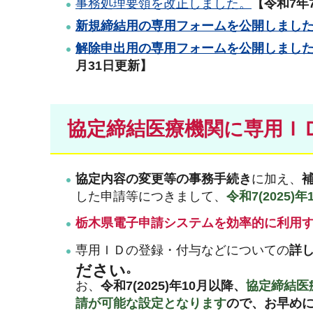
事務処理要領を改正しました。
【令和7年
新規締結用の専用フォームを公開しまし
解除申出用の専用フォームを公開しまし
月31日更新】
協定締結医療機関に専用Ｉ
協定内容の変更等の事務手続き
に加え、
した申請等につきまして、
令和7(202
栃木県電子申請システムを効率的に利用
専用ＩＤの登録・付与などについての
詳
ださい
お、
令和7(2025)年10月以降、
協定締結医
請が可能な設定となります
ので、お早め