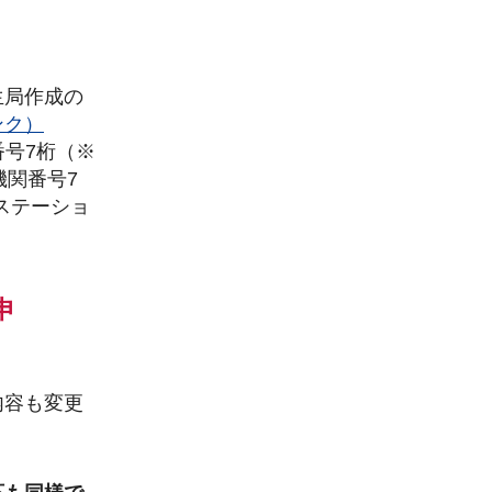
作成の
ンク）
7桁（※
番号7
テーショ
申
内容も変更