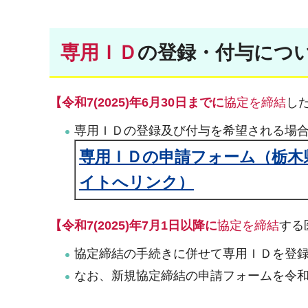
専用ＩＤ
の登録・付与につ
【令和7(2025)年6月30日までに
協定を締結
し
専用ＩＤの登録及び付与を希望される場
専用ＩＤの申請フォーム（栃木
イトへリンク）
【令和7(2025)年7月1日以降に
協定を締結
する
協定締結の手続きに併せて専用ＩＤを登
なお、新規協定締結の申請フォームを令和7(