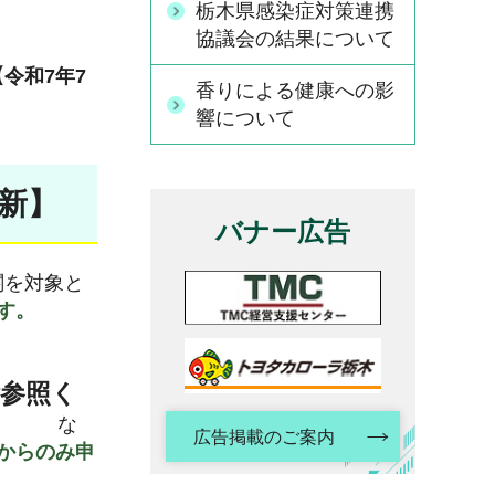
栃木県感染症対策連携
協議会の結果について
【令和7年7
香りによる健康への影
響について
更新】
バナー広告
関を対象と
ます。
。
参照く
。
な
広告掲載のご案内
からのみ申