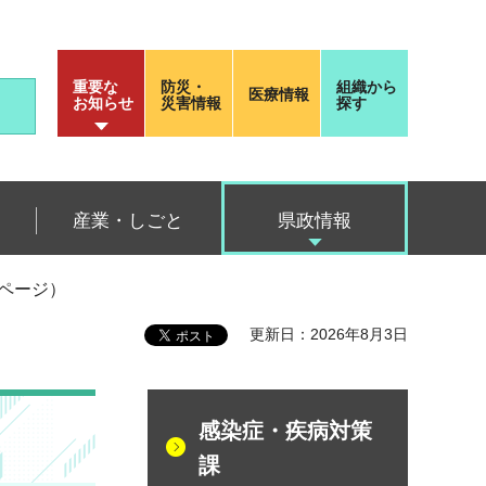
重要な
防災・
組織から
医療情報
お知らせ
災害情報
探す
産業・しごと
県政情報
ページ）
更新日：2026年8月3日
感染症・疾病対策
課