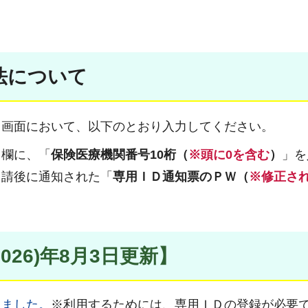
法について
」
画面において、以下のとおり入力してください。
」
欄に、「
保険医療機関番号10桁（
※頭に0を含む
）
」を
申請後に通知された「
専用ＩＤ通知票のＰＷ（
※修正さ
2026)年8月3日更新】
しました。
※利用するためには、専用ＩＤの登録が必要