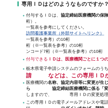
専用ＩＤはどのようなものですか
付与するＩＤは、
協定締結医療機関の保
桁）。 なお、番号がお分
一覧表を参考にしてく
訪問看護事業所（外部サイトへリンク）
一覧表を参考）の10桁
桁（※一覧表を参考）の10
ンコード7桁（※一覧表を参
付与できる
ＩＤは、医療機関ごとに１つ
栃木県電子申請システムのフォームのう
請 などは、この専用ＩＤか
医療機関の
名称、協定内容等に変更が生
ら 協定締結医療機関に係る「変更
しますので、 専用ＩＤの変更処理を
この専用ＩＤの電子メールアドレスや電