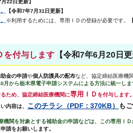
7月22日更新】
た。
【令和7年7月31日更新】
た。
※利用するためには、専用ＩＤの登録が必要です。
Ｄを付与します
【令和7年6月20日
補助金の申請
や
個人防護具の配布
など、協定締結医療機
5)年10月から栃木県電子申請システムによる方法に統一し
専用ＩＤ
するため、協定締結医療機関に
を付与します
このチラシ（PDF：370KB）
もご
しい内容は、
療機関を対象とする補助金の申請などは、この専用ＩＤ
に申請をお願いします。