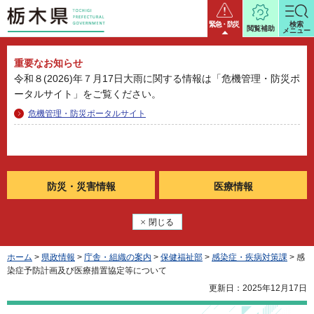
栃木県
緊急・防災
検索
閲覧補助
メニュー
重要なお知らせ
令和８(2026)年７月17日大雨に関する情報は「危機管理・防災ポ
ータルサイト」をご覧ください。
危機管理・防災ポータルサイト
防災・
災害情報
医療情報
閉じる
ホーム
>
県政情報
>
庁舎・組織の案内
>
保健福祉部
>
感染症・疾病対策課
> 感
染症予防計画及び医療措置協定等について
更新日：2025年12月17日