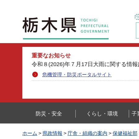
栃木県
重要なお知らせ
令和８(2026)年７月17日大雨に関す
危機管理・防災ポータルサイト
防災・安全
くらし・環境
子
ホーム
>
県政情報
>
庁舎・組織の案内
>
保健福祉部