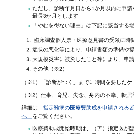
ただし、診断年月日から1か月以内に申請
最長3か月とします。
「やむを得ない理由」は下記に該当する
臨床調査個人票・医療意見書の受領に時
症状の悪化等により、申請書類の準備や
大規模災害に被災したこと等により、申
その他（※2）
（※1）「診断がつく」までに時間を要したケ
（※2）仕事、育児、失念、身内の不幸、転居
詳細は
「指定難病の医療費助成を申請される
へ」
をご覧ください。
医療費助成開始時期は、（ア）指定医が