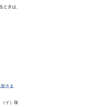
るときは、
る皆さま
、（イ）保