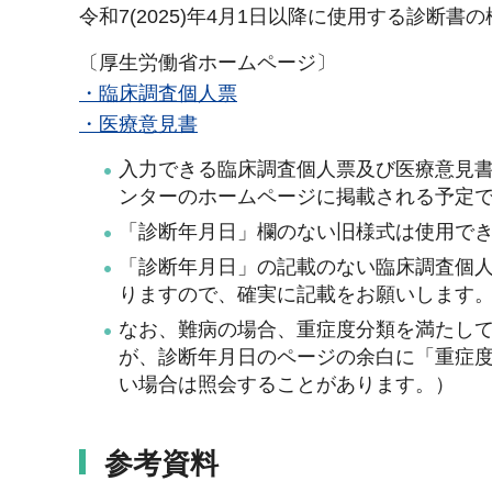
令和7(2025)年4月1日以降に使用する診断
〔厚生労働省ホームページ〕
・臨床調査個人票
・医療意見書
入力できる臨床調査個人票及び医療意見
ンターのホームページに掲載される予定
「診断年月日」欄のない旧様式は使用で
「診断年月日」の記載のない臨床調査個
りますので、確実に記載をお願いします
なお、難病の場合、重症度分類を満たし
が、診断年月日のページの余白に「重症
い場合は照会することがあります。）
参考資料