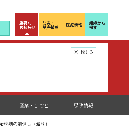
重要な
防災・
組織から
医療情報
お知らせ
災害情報
探す
閉じる
産業・しごと
県政情報
開始時期の前倒し（遡り）