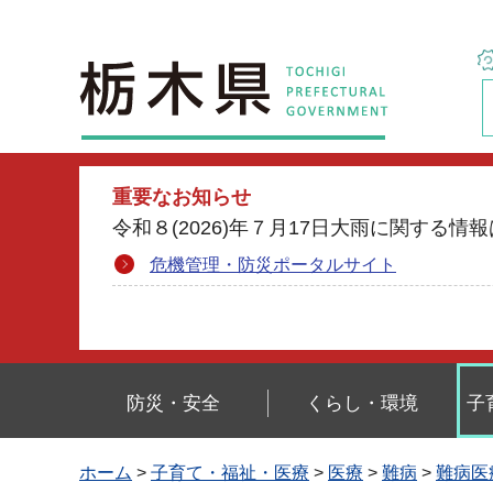
栃木県
重要なお知らせ
令和８(2026)年７月17日大雨に関す
危機管理・防災ポータルサイト
防災・安全
くらし・環境
子
ホーム
>
子育て・福祉・医療
>
医療
>
難病
>
難病医