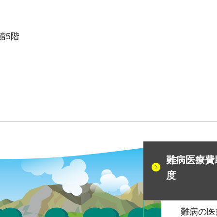
本館5階
難病医療費
度
難病の医