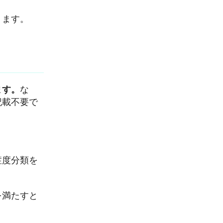
ります。
ます。
な
記載不要で
症度分類を
を満たすと