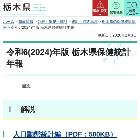
栃木県
緊急・防災
検索
閲覧補助
メニュー
ホーム
>
県政情報
>
公報・例規・統計
>
統計・調査結果
>
栃木県の保健統計情
報
> 令和6(2024)年版 栃木県保健統計年報
更新日：2026年2月3日
令和6(2024)年版 栃木県保健統計
年報
目次
Ⅰ 解説
人口動態統計編（PDF：500KB）