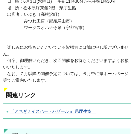
日 時：6月3日(水曜日) 午前11時30分から午後1時30分
場 所：栃木県庁東館2階 県庁生協
出店者：いぶき（高根沢町）
みつわ工房（那須烏山市）
ワークスオハナ今泉（宇都宮市）
楽しみにお待ちいただいている皆様方には誠に申し訳ございませ
ん。
何卒、御理解いただき、次回開催をお待ちくださいますようお願
いいたします。
なお、７月以降の開催予定については、６月中に県ホームページ
等でご案内いたします。
関連リンク
「とちぎナイスハートバザール in 県庁生協」