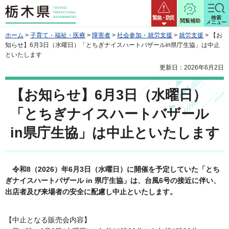
栃木県
緊急・防災
検索
閲覧補助
メニュー
ホーム
>
子育て・福祉・医療
>
障害者
>
社会参加・就労支援
>
就労支援
> 【お
知らせ】6月3日（水曜日）「とちぎナイスハートバザールin県庁生協」は中止
といたします
更新日：2026年6月2日
【お知らせ】6月3日（水曜日）
「とちぎナイスハートバザール
in県庁生協」は中止といたします
令和8（2026）年6月3日（水曜日）に開催を予定していた「とち
ぎナイスハートバザール in 県庁生協」は、台風6号の接近に伴い、
出店者及び来場者の安全に配慮し中止といたします。
【中止となる販売会内容】