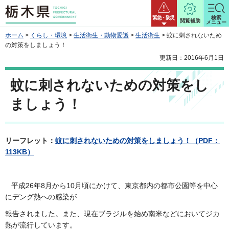
栃木県
緊急・防災
検索
閲覧補助
メニュー
ホーム
>
くらし・環境
>
生活衛生・動物愛護
>
生活衛生
> 蚊に刺されないため
の対策をしましょう！
更新日：2016年6月1日
蚊に刺されないための対策をし
ましょう！
リーフレット：
蚊に刺されないための対策をしましょう！（PDF：
113KB）
平成26年8月から10月頃にかけて、東京都内の都市公園等を中心
にデング熱への感染が
報告されました。また、現在ブラジルを始め南米などにおいてジカ
熱が流行しています。