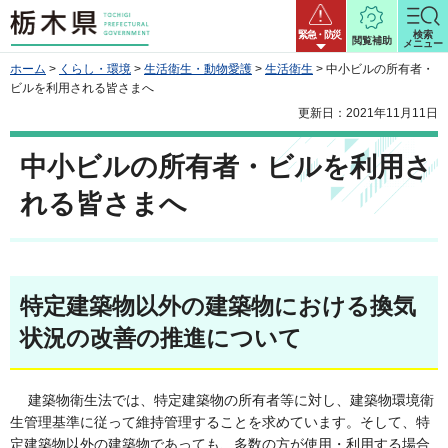
栃木県
緊急・防災
検索
閲覧補助
メニュー
ホーム
>
くらし・環境
>
生活衛生・動物愛護
>
生活衛生
> 中小ビルの所有者・
ビルを利用される皆さまへ
更新日：2021年11月11日
中小ビルの所有者・ビルを利用さ
れる皆さまへ
特定建築物以外の建築物における換気
状況の改善の推進について
建築物衛生法では、特定建築物の所有者等に対し、建築物環境衛
生管理基準に従って維持管理することを求めています。そして、特
定建築物以外の建築物であっても、多数の方が使用・利用する場合