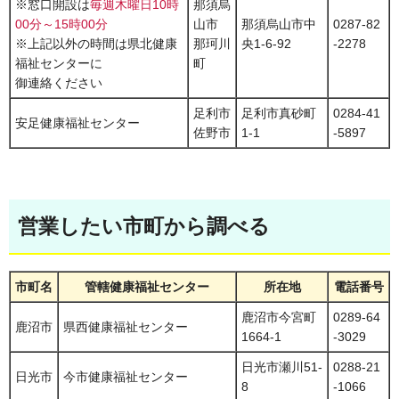
※窓口開設は
毎週木曜日10時
那須烏
00分～15時00分
山市
那須烏山市中
0287-82
※上記以外の時間は県北健康
那珂川
央1-6-92
-2278
福祉センターに
町
御連絡ください
足利市
足利市真砂町
0284-41
安足健康福祉センター
佐野市
1-1
-5897
営業したい市町から調べる
市町名
管轄健康福祉センター
所在地
電話番号
鹿沼市今宮町
0289-64
鹿沼市
県西健康福祉センター
1664-1
-3029
日光市瀬川51-
0288-21
日光市
今市健康福祉センター
8
-1066