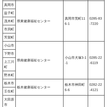
真岡市
益子町
真岡市荒町11
0285-83
茂木町
県東健康福祉センター
6-1
-7220
市貝町
芳賀町
小山市
下野市
小山市犬塚3-1
0285-22
県南健康福祉センター
上三川
-1
-6119
町
野木町
栃木市
栃木市神田町
0282-22
栃木健康福祉センター
6-6
-4121
壬生町
大田原
市