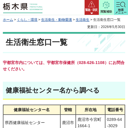
栃木県
緊急・防災
検索
閲覧補助
メニュー
ホーム
>
くらし・環境
>
生活衛生・動物愛護
>
生活衛生
> 生活衛生窓口一覧
更新日：2026年5月30日
生活衛生窓口一覧
宇都宮市内については、宇都宮市保健所（028-626-1108）にお問合
せください。
健康福祉センター名から調べる
健康福祉センター名
管轄
所在地
電話番号
鹿沼市今宮町
0289-64
県西健康福祉センター
鹿沼市
1664-1
-3029