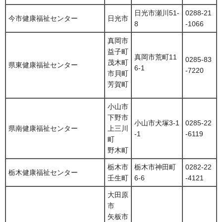
日光市瀬川51-
0288-21
今市健康福祉センター
日光市
8
-1066
真岡市
益子町
真岡市荒町11
0285-83
茂木町
県東健康福祉センター
6-1
-7220
市貝町
芳賀町
小山市
下野市
小山市犬塚3-1
0285-22
県南健康福祉センター
上三川
-1
-6119
町
野木町
栃木市
栃木市神田町
0282-22
栃木健康福祉センター
壬生町
6-6
-4121
大田原
市
矢板市