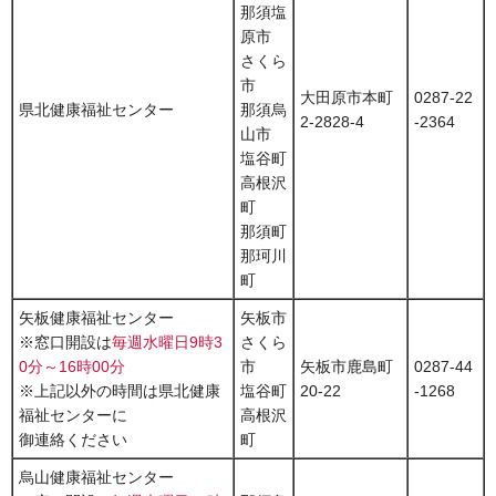
那須塩
原市
さくら
市
大田原市本町
0287-22
県北健康福祉センター
那須烏
2-2828-4
-2364
山市
塩谷町
高根沢
町
那須町
那珂川
町
矢板健康福祉センター
矢板市
※窓口開設は
毎週水曜日9時3
さくら
0分～16時00分
市
矢板市鹿島町
0287-44
※上記以外の時間は県北健康
塩谷町
20-22
-1268
福祉センターに
高根沢
御連絡ください
町
烏山健康福祉センター