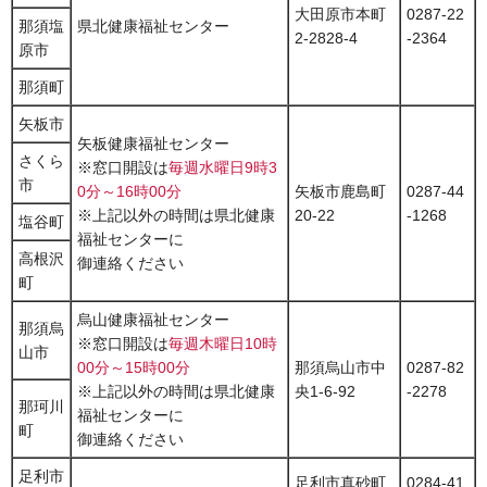
大田原市本町
0287-22
那須塩
県北健康福祉センター
2-2828-4
-2364
原市
那須町
矢板市
矢板健康福祉センター
さくら
※窓口開設は
毎週水曜日9時3
市
0分～16時00分
矢板市鹿島町
0287-44
※上記以外の時間は県北健康
20-22
-1268
塩谷町
福祉センターに
高根沢
御連絡ください
町
烏山健康福祉センター
那須烏
※窓口開設は
毎週木曜日10時
山市
00分～15時00分
那須烏山市中
0287-82
※上記以外の時間は県北健康
央1-6-92
-2278
那珂川
福祉センターに
町
御連絡ください
足利市
足利市真砂町
0284-41