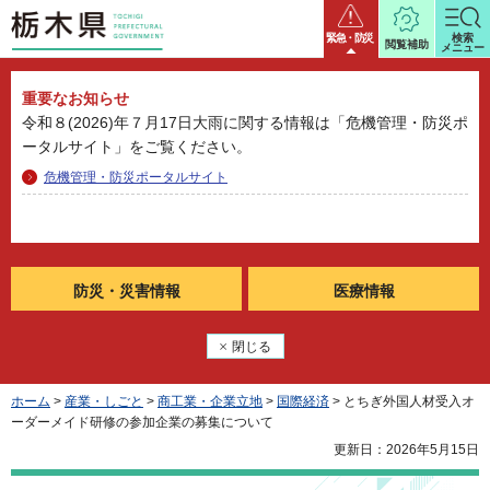
栃木県
緊急・防災
検索
閲覧補助
メニュー
重要なお知らせ
令和８(2026)年７月17日大雨に関する情報は「危機管理・防災ポ
ータルサイト」をご覧ください。
危機管理・防災ポータルサイト
防災・
災害情報
医療情報
閉じる
ホーム
>
産業・しごと
>
商工業・企業立地
>
国際経済
> とちぎ外国人材受入オ
ーダーメイド研修の参加企業の募集について
更新日：2026年5月15日