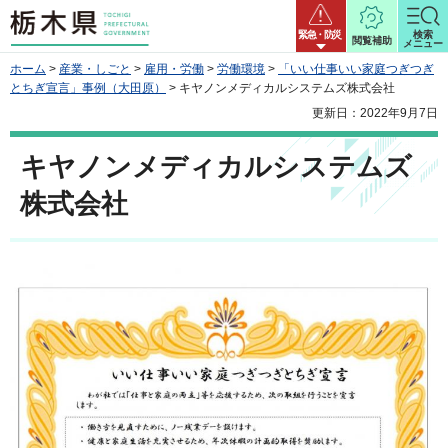
栃木県
緊急・防災
検索
閲覧補助
メニュー
ホーム
>
産業・しごと
>
雇用・労働
>
労働環境
>
「いい仕事いい家庭つぎつぎ
とちぎ宣言」事例（大田原）
> キヤノンメディカルシステムズ株式会社
更新日：2022年9月7日
キヤノンメディカルシステムズ
株式会社