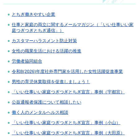
とちぎ働きやすい企業
仕事と家庭の両立に関するメールマガジン（「いい仕事いい家
庭つぎつぎとちぎ通信」）
カスタマーハラスメント防止対策
女性の職業生活における活躍の推進
労働者協同組合
令和8(2026)年度社外専門家を活用した女性活躍促進事業
男性の育児休業取得を促進しましょう！
「いい仕事いい家庭つぎつぎとちぎ宣言」事例（宇都宮）
公益通報者保護について相談したい
働く人のメンタルヘルス相談
「いい仕事いい家庭つぎつぎとちぎ宣言」事例（小山）
「いい仕事いい家庭つぎつぎとちぎ宣言」事例（大田原）