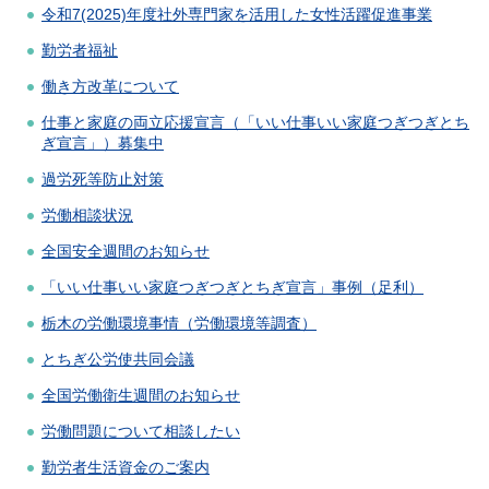
令和7(2025)年度社外専門家を活用した女性活躍促進事業
勤労者福祉
働き方改革について
仕事と家庭の両立応援宣言（「いい仕事いい家庭つぎつぎとち
ぎ宣言」）募集中
過労死等防止対策
労働相談状況
全国安全週間のお知らせ
「いい仕事いい家庭つぎつぎとちぎ宣言」事例（足利）
栃木の労働環境事情（労働環境等調査）
とちぎ公労使共同会議
全国労働衛生週間のお知らせ
労働問題について相談したい
勤労者生活資金のご案内