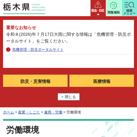
栃木県
緊急・防災
検索
閲覧補助
メニュー
重要なお知らせ
令和８(2026)年７月17日大雨に関する情報は「危機管理・防災ポ
ータルサイト」をご覧ください。
危機管理・防災ポータルサイト
防災・
災害情報
医療情報
閉じる
ホーム
>
産業・しごと
>
雇用・労働
> 労働環境
労働環境