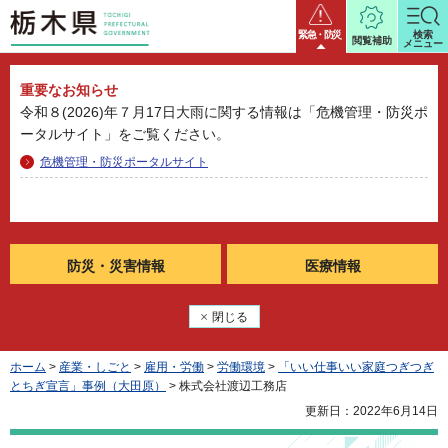
栃木県
緊急・防災
検索
閲覧補助
メニュー
重要なお知らせ
令和８(2026)年７月17日大雨に関する情報は「危機管理・防災ポ
ータルサイト」をご覧ください。
危機管理・防災ポータルサイト
防災・
災害情報
医療情報
閉じる
ホーム
>
産業・しごと
>
雇用・労働
>
労働環境
>
「いい仕事いい家庭つぎつぎ
とちぎ宣言」事例（大田原）
> 株式会社渡辺工務店
更新日：2022年6月14日