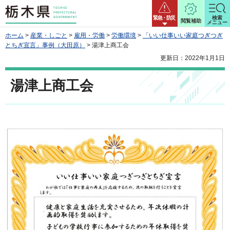
栃木県
緊急・防災
検索
閲覧補助
メニュー
ホーム
>
産業・しごと
>
雇用・労働
>
労働環境
>
「いい仕事いい家庭つぎつぎ
とちぎ宣言」事例（大田原）
> 湯津上商工会
更新日：2022年1月1日
湯津上商工会