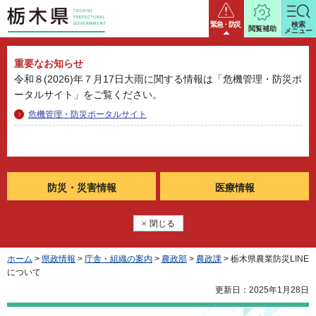
栃木県
緊急・防災
検索
閲覧補助
メニュー
重要なお知らせ
令和８(2026)年７月17日大雨に関する情報は「危機管理・防災ポ
ータルサイト」をご覧ください。
危機管理・防災ポータルサイト
防災・
災害情報
医療情報
閉じる
ホーム
>
県政情報
>
庁舎・組織の案内
>
農政部
>
農政課
> 栃木県農業防災LINE
について
更新日：2025年1月28日