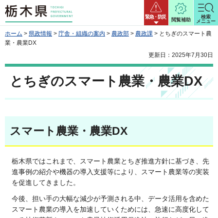
栃木県
緊急・防災
検索
閲覧補助
メニュー
ホーム
>
県政情報
>
庁舎・組織の案内
>
農政部
>
農政課
> とちぎのスマート農
業・農業DX
更新日：2025年7月30日
とちぎのスマート農業・農業DX
スマート農業・農業DX
栃木県ではこれまで、スマート農業とちぎ推進方針に基づき、先
進事例の紹介や機器の導入支援等により、スマート農業等の実装
を促進してきました。
今後、担い手の大幅な減少が予測される中、データ活用を含めた
スマート農業の導入を加速していくためには、急速に高度化して