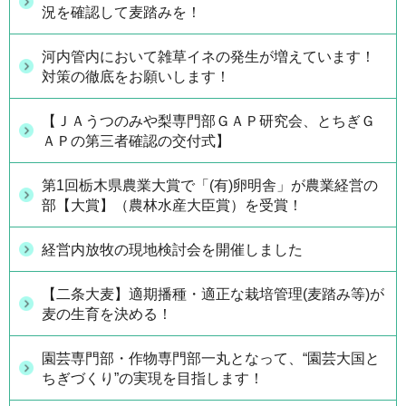
況を確認して麦踏みを！
河内管内において雑草イネの発生が増えています！
対策の徹底をお願いします！
【ＪＡうつのみや梨専門部ＧＡＰ研究会、とちぎＧ
ＡＰの第三者確認の交付式】
第1回栃木県農業大賞で「(有)卵明舎」が農業経営の
部【大賞】（農林水産大臣賞）を受賞！
経営内放牧の現地検討会を開催しました
【二条大麦】適期播種・適正な栽培管理(麦踏み等)が
麦の生育を決める！
園芸専門部・作物専門部一丸となって、“園芸大国と
ちぎづくり”の実現を目指します！