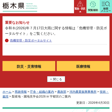
栃木県
緊急・防災
検索
閲覧補助
メニュー
重要なお知らせ
令和８(2026)年７月17日大雨に関する情報は「危機管理・防災ポ
ータルサイト」をご覧ください。
危機管理・防災ポータルサイト
防災・
災害情報
医療情報
閉じる
ホーム
>
県政情報
>
庁舎・組織の案内
>
農政部
>
河内農業振興事務所
>
技術・
栽培
> 梨産地・園地見学会2026 in 宇都宮のご案内
更新日：2026年4月30日