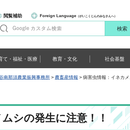
閲覧補助
Foreign Language
（がいこくじんのみなさんへ）
育て・福祉・医療
教育・文化
社会基盤
谷南那須農業振興事務所
>
農畜産情報
> 病害虫情報：イネカ
メムシの発生に注意！！