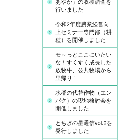
あやか」の収穫調査を
行いました
令和2年度農業経営向
上セミナー専門部（耕
種）を開催しました
モ～っとここにいたい
な！すくすく成長した
放牧牛、公共牧場から
里帰り！
水稲の代替作物（エン
バク）の現地検討会を
開催しました
とちぎの星通信vol.2を
発行しました