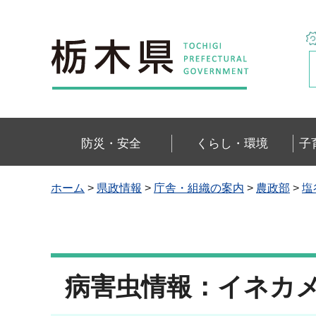
栃木県
防災・安全
くらし・環境
子
ホーム
>
県政情報
>
庁舎・組織の案内
>
農政部
>
塩
病害虫情報：イネカ