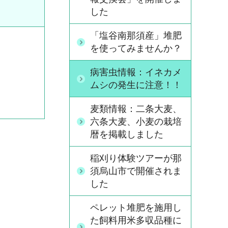
した
「塩谷南那須産」堆肥
を使ってみませんか？
病害虫情報：イネカメ
ムシの発生に注意！！
麦類情報：二条大麦、
六条大麦、小麦の栽培
暦を掲載しました
稲刈り体験ツアーが那
須烏山市で開催されま
した
ペレット堆肥を施用し
た飼料用米多収品種に