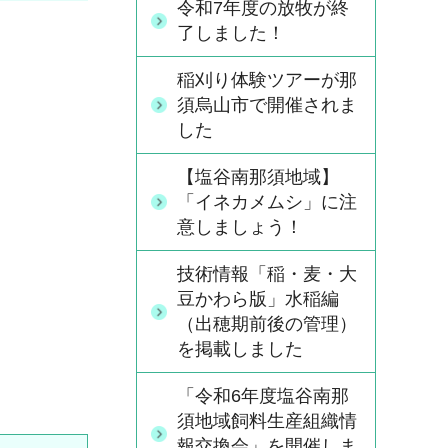
令和7年度の放牧が終
了しました！
稲刈り体験ツアーが那
須烏山市で開催されま
した
【塩谷南那須地域】
「イネカメムシ」に注
意しましょう！
技術情報「稲・麦・大
豆かわら版」水稲編
（出穂期前後の管理）
を掲載しました
「令和6年度塩谷南那
須地域飼料生産組織情
報交換会」を開催しま