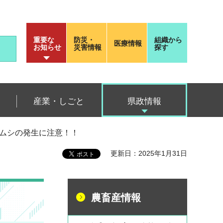
重要な
防災・
組織から
医療情報
お知らせ
災害情報
探す
産業・しごと
県政情報
メムシの発生に注意！！
更新日：2025年1月31日
農畜産情報