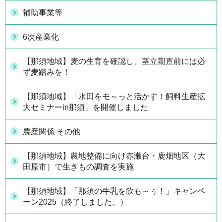
補助事業等
6次産業化
【那須地域】麦の生育を確認し、茎立期直前には必
ず麦踏みを！
【那須地域】「水田をモ～っと活かす！飼料生産拡
大セミナーin那須」を開催しました
農産関係 その他
【那須地域】農地整備に向け赤瀬台・鹿畑地区（大
田原市）で生きもの調査を実施
【那須地域】「那須の牛乳を飲も～ぅ！」キャンペ
ーン2025（終了しました。）