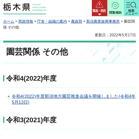
栃木県
緊急・防災
検索
閲覧補助
メニュー
ホーム
>
県政情報
>
庁舎・組織の案内
>
農政部
>
那須農業振興事務所
> 園芸関
係 その他
更新日：2022年5月17日
園芸関係 その他
令和4(2022)年度
令和4(2022)年度那須地方園芸推進会議を開催しました(令和4年
5月13日)
令和3(2021)年度