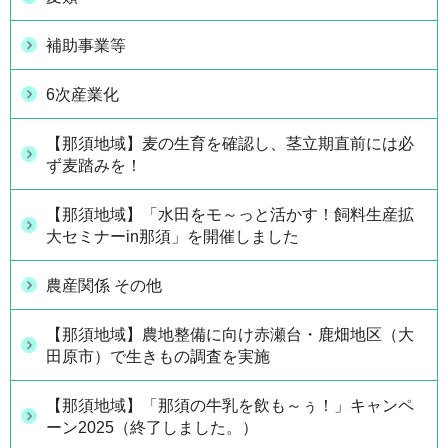
補助事業等
6次産業化
【那須地域】麦の生育を確認し、茎立期直前には必
ず麦踏みを！
【那須地域】「水田をモ～っと活かす！飼料生産拡
大セミナーin那須」を開催しました
農産関係 その他
【那須地域】農地整備に向け赤瀬台・鹿畑地区（大
田原市）で生きもの調査を実施
【那須地域】「那須の牛乳を飲も～ぅ！」キャンペ
ーン2025（終了しました。）