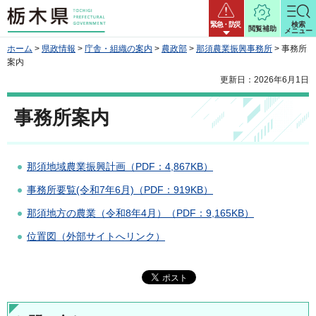
栃木県
緊急・防災
検索
閲覧補助
メニュー
ホーム
>
県政情報
>
庁舎・組織の案内
>
農政部
>
那須農業振興事務所
> 事務所
案内
更新日：2026年6月1日
事務所案内
那須地域農業振興計画（PDF：4,867KB）
事務所要覧(令和7年6月)（PDF：919KB）
那須地方の農業（令和8年4月）（PDF：9,165KB）
位置図（外部サイトへリンク）