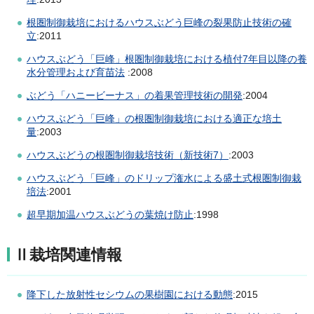
根圏制御栽培におけるハウスぶどう巨峰の裂果防止技術の確
立
:2011
ハウスぶどう「巨峰」根圏
制御栽培における植付7年目以降の養
水分管理および育苗法
:2008
ぶどう「ハニービーナス」の着果管理技術の開発
:2004
ハウスぶどう「巨峰」の根圏制御栽培における適正な培土
量
:2003
ハウスぶどうの根圏制御栽培技術（新技術7）
:2003
ハウスぶどう「巨峰」のドリップ潅水による盛土式根圏制御栽
培法
:2001
超早期加温ハウスぶどうの葉焼け防止
:1998
Ⅱ栽培関連情報
降下した放射性セシウムの果樹園における動態
:2015