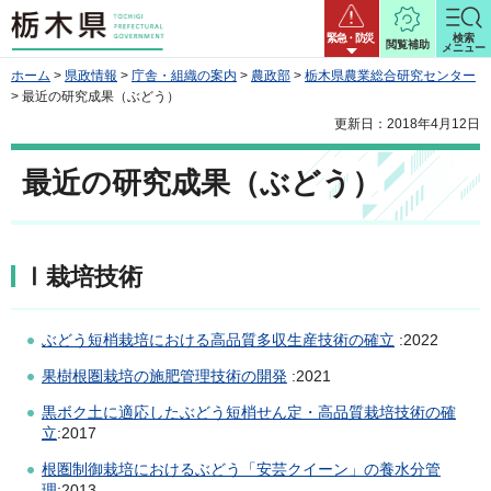
栃木県
緊急・防災
検索
閲覧補助
メニュー
ホーム
>
県政情報
>
庁舎・組織の案内
>
農政部
>
栃木県農業総合研究センター
> 最近の研究成果（ぶどう）
更新日：2018年4月12日
最近の研究成果（ぶどう）
Ⅰ栽培技術
ぶどう短梢栽培における高品質多収生産技術の確立
:2022
果樹根圏栽培の施肥管理技術の開発
:2021
黒ボク土に適応したぶどう短梢せん定・高品質栽培技術の確
立
:2017
根圏制御栽培におけるぶどう「安芸クイーン」の養水分管
理
:2013