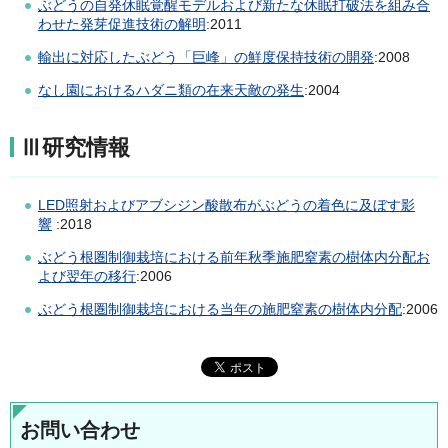
ぶどうの自発休眠覚醒モデルおよび新たな休眠打破法を組み合
わせた発芽促進技術の解明
:2011
輸出に対応したぶどう「巨峰」の鮮度保持技術の開発
:2008
なし園におけるハダニ類の在来天敵の発生
:2004
Ⅲ研究情報
LED照射およびアブシジン酸散布がぶどうの着色に及ぼす影
響
:2018
ぶどう根圏制御栽培における前年秋季施肥窒素の樹体内分配お
よび翌年の移行
:2006
ぶどう根圏制御栽培における当年の施肥窒素の樹体内分配
:2006
お問い合わせ