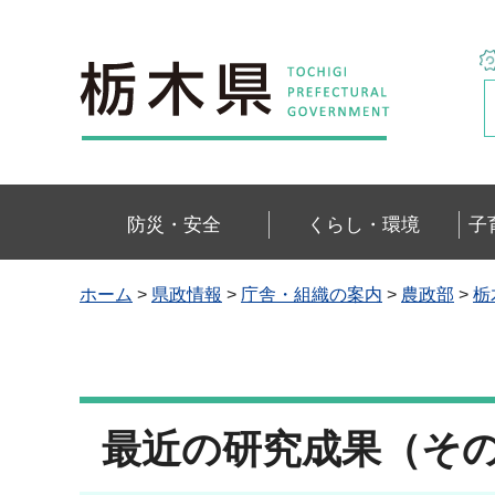
栃木県
防災・安全
くらし・環境
子
ホーム
>
県政情報
>
庁舎・組織の案内
>
農政部
>
栃
最近の研究成果（そ