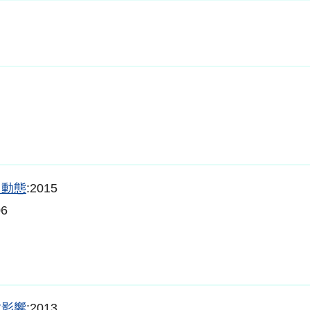
る動態
:2015
06
す影響
:2013