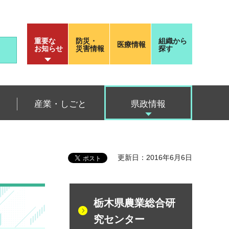
重要な
防災・
組織から
医療情報
お知らせ
災害情報
探す
産業・しごと
県政情報
更新日：2016年6月6日
栃木県農業総合研
究センター