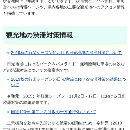
かを地図上で確認することができます。鉄道会社、バス会社、市町
営バスの情報ページや、県内各地の主要な観光地へのアクセス情報
も掲載しています。
観光地の渋滞対策情報
2019秋の行楽シーズンにおける日光地域の渋滞対策について
日光地域におけるパーク＆バスライド、無料臨時駐車場の開設な
どの渋滞対策についての御案内です。
2019秋の行楽シーズンの日光地域における渋滞対策の結果につ
いて
令和元（2019）年紅葉シーズン（11月2日～17日）における日光
渋滞対策の取組結果です。
国道120号 第二いろは坂の一方通行化について
二荒橋前交差点を先頭とする渋滞の緩和のため、令和元（2019）
年10月1日から国道120号第二いろは坂を恒久的に一方通行化しまし