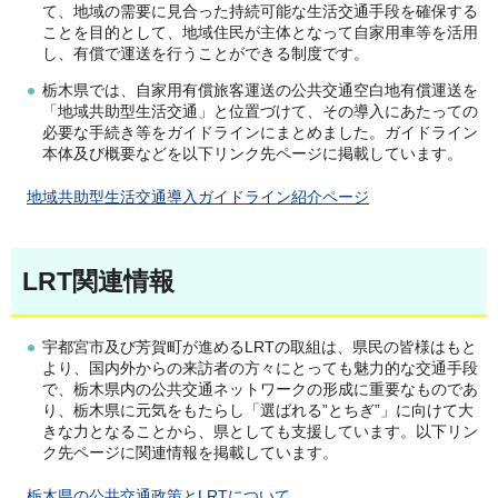
て、地域の需要に見合った持続可能な生活交通手段を確保する
ことを目的として、地域住民が主体となって自家用車等を活用
し、有償で運送を行うことができる制度です。
栃木県では、自家用有償旅客運送の公共交通空白地有償運送を
「地域共助型生活交通」と位置づけて、その導入にあたっての
必要な手続き等をガイドラインにまとめました。ガイドライン
本体及び概要などを以下リンク先ページに掲載しています。
地域共助型生活交通導入ガイドライン紹介ページ
LRT関連情報
宇都宮市及び芳賀町が進めるLRTの取組は、県民の皆様はもと
より、国内外からの来訪者の方々にとっても魅力的な交通手段
で、栃木県内の公共交通ネットワークの形成に重要なものであ
り、栃木県に元気をもたらし「選ばれる”とちぎ”」に向けて大
きな力となることから、県としても支援しています。以下リン
ク先ページに関連情報を掲載しています。
栃
木県の公共交通政策とLRTについて