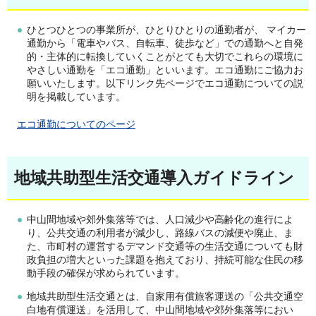
ひとつひとつの事業所が、ひとりひとりの通勤者が、 マイカー
通勤から「電車やバス、自転車、徒歩など」での通勤へと自発
的・主体的に転換していくことがとても大切でこれらの環境に
やさしい通勤を「エコ通勤」といいます。エコ通勤にご協力お
願いいたします。以下リンク先ページでエコ通勤についての説
明を掲載しています。
エ
コ通勤についてのページ
地域共助型生活交通導入ガイドライン
中山間地域や郊外集落等では、人口減少や高齢化の進行によ
り、公共交通の利用者が減少し、路線バスの減便や廃止、ま
た、市町村の運営するデマンド交通等の生活交通についても財
政負担の増大といった課題を抱えており、持続可能な住民の移
動手段の確保が求められています。
地域共助型生活交通とは、自家用有償旅客運送の「公共交通空
白地有償運送」を活用して、中山間地域や郊外集落等におい