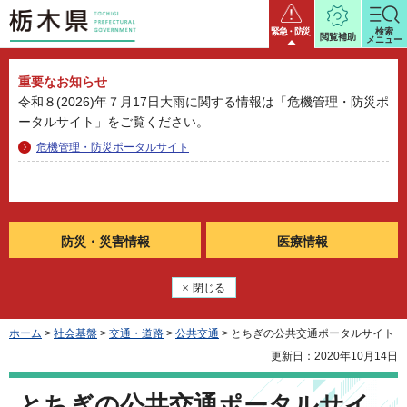
栃木県
緊急・防災
検索
閲覧補助
メニュー
重要なお知らせ
令和８(2026)年７月17日大雨に関する情報は「危機管理・防災ポ
ータルサイト」をご覧ください。
危機管理・防災ポータルサイト
防災・
災害情報
医療情報
閉じる
ホーム
>
社会基盤
>
交通・道路
>
公共交通
> とちぎの公共交通ポータルサイト
更新日：2020年10月14日
とちぎの公共交通ポータルサイ