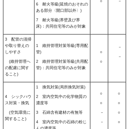
○
－
6 耐火等級(延焼のおそれの
ある部分〈開口部以外〉)
7 耐火等級(界壁及び界
床)：共同住宅等のみが対象
3 配管の清掃
や取り替えの
1 維持管理対策等級(専用配
－
しやすさ
管)
○
－
(維持管理へ
2 維持管理対策等級(共用配
○
の配慮に関す
管)：共同住宅等のみが対象
ること)
1 換気対策(局所換気対策)
○
○
4 シックハウ
2 室内空気中の化学物質の
ス対策・換気
濃度等
○
○
(空気環境に
3 石綿含有建材の有無等
－
○
関すること)
4 室内空気中の石綿の粉じ
－
○
んの濃度等