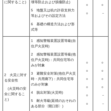
に関すること)
壊等防止および損傷防止)
○
○
5 地盤又は杭の許容支持力
○
－
等およびその設定方法
6 基礎の構造方法および形
式等
1 感知警報装置設置等級(自
住戸火災時)
2 感知警報装置設置等級(他
住戸火災時)：共同住宅等の
○
○
みが対象
○
○
3 避難安全対策(他住戸火災
2 火災に対す
時・共用廊下)：共同住宅等
○
○
る安全性
のみが対象
○
○
(火災時の安
4 脱出対策(火災時)
全に関するこ
○
－
と)
5 耐火等級(延焼のおそれの
○
－
ある部分〈開口部〉)