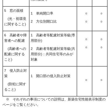
5 窓の面積
1 単純開口率
○
○
(光・視環境
2 方位別開口比
○
○
に関すること)
6 高齢者や障
1 高齢者等配慮対策等級(専
○
○
害者への配慮
用部分)
○
○
(高齢者への
2 高齢者等配慮対策等級(共
配慮に関する
用部分)：共同住宅等のみが
こと)
対象
7 侵入防止対
策
1 開口部の侵入防止対策
○
○
(防犯に関す
ること)
※ それぞれの事項についての説明は、新築住宅性能表示制度の
ページをご覧ください。