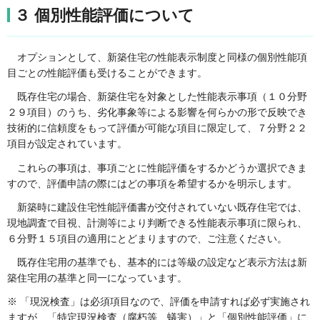
３ 個別性能評価について
オプションとして、新築住宅の性能表示制度と同様の個別性能項
目ごとの性能評価も受けることができます。
既存住宅の場合、新築住宅を対象とした性能表示事項（１０分野
２９項目）のうち、劣化事象等による影響を何らかの形で反映でき
技術的に信頼度をもって評価が可能な項目に限定して、７分野２２
項目が設定されています。
これらの事項は、事項ごとに性能評価をするかどうか選択できま
すので、評価申請の際にはどの事項を希望するかを明示します。
新築時に建設住宅性能評価書が交付されていない既存住宅では、
現地調査で目視、計測等により判断できる性能表示事項に限られ、
６分野１５項目の適用にとどまりますので、ご注意ください。
既存住宅用の基準でも、基本的には等級の設定など表示方法は新
築住宅用の基準と同一になっています。
※ 「現況検査」は必須項目なので、評価を申請すれば必ず実施され
ますが、「特定現況検査（腐朽等、蟻害）」と「個別性能評価」に