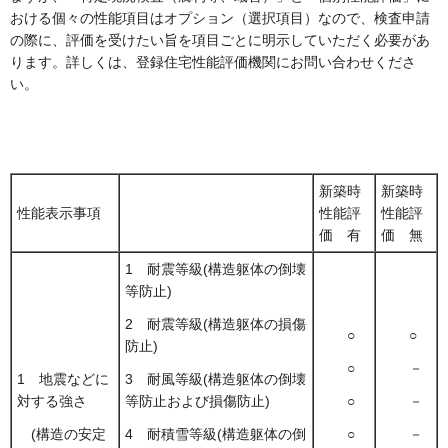
おける個々の性能項目はオプション（選択項目）なので、検査申請
の際に、評価を受けたい旨を項目ごとに明示していただく必要があ
ります。詳しくは、登録住宅性能評価機関にお問い合わせくださ
い。
新築時
新築時
性能表示事項
性能評
性能評
価 有
価 無
1 耐震等級(構造躯体の倒壊
等防止)
2 耐震等級(構造躯体の損傷
○
○
防止)
○
－
1 地震などに
3 耐風等級(構造躯体の倒壊
対する強さ
等防止および損傷防止)
○
－
(構造の安定
4 耐積雪等級(構造躯体の倒
○
－