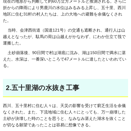
現在の地形から判断して約60万立方メートルと推測される。さらに
折からの降雨により男鹿川の水位はみるみる上昇し、五十里、西川
地区に住む31軒の村人たちは、上の大地への避難を余儀なくされ
た。
当時、会津西街道（国道121号）の交通も遮断され、通行人は山
越えとなったが、駄馬の荷は山越えがかなわず、にわか仕立て筏で
運搬した。
土砂崩落後、90日間で村は湖底に沈み、湖は150日間で満水に湛
えた。水深は、一番深いところで47メートルに達したといわれてい
る。
2.五十里湖の水抜き工事
西川、五十里村に住む人々は、天災の影響を受けて窮乏生活を余儀
なくされた。また、下流地域に住む人々にとっても、万一崩壊した
土砂が決壊した時のことを思うと、なみなみ湛えた湖水を抜くこと
が切なる願望であったことは容易に想像できる。