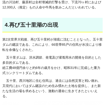
流の川治村、藤原村は全村壊滅的打撃を受け、下流70ヶ村におよび
12,000人（推定）もの人命や牛馬を飲みこんだといわれている。
4.再び五十里湖の出現
第2次世界大戦後、再び五十里村が湖底に沈むこととなった。五十里
ダムの建設である。これにより、66世帯85戸の住民が水没により移
転を余儀なくされた。
五十里ダムは、洪水調節、発電及び灌漑用水の開発を目的とした
多目的ダムである。
総工費48億円余りと約6年の歳月をかけ、昭和31年に完成した重力
式コンクリートダムである。
五十里、西川地区に住む住民は、過去には自然災害と戦い敗れ、
又現代においてはダム建設のため住み慣れた土地を提供し、また新
たな生活の場を求めるという、激動の運命に生きてきたといいえ
る。