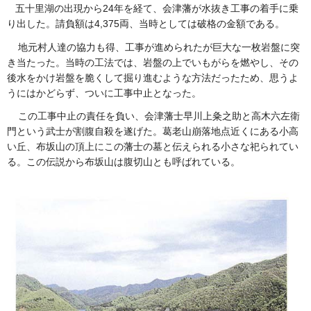
五十里湖の出現から24年を経て、会津藩が水抜き工事の着手に乗
り出した。請負額は4,375両、当時としては破格の金額である。
地元村人達の協力も得、工事が進められたが巨大な一枚岩盤に突
き当たった。当時の工法では、岩盤の上でいもがらを燃やし、その
後水をかけ岩盤を脆くして掘り進むような方法だったため、思うよ
うにはかどらず、ついに工事中止となった。
この工事中止の責任を負い、会津藩士早川上粂之助と高木六左衛
門という武士が割腹自殺を遂げた。葛老山崩落地点近くにある小高
い丘、布坂山の頂上にこの藩士の墓と伝えられる小さな祀られてい
る。この伝説から布坂山は腹切山とも呼ばれている。