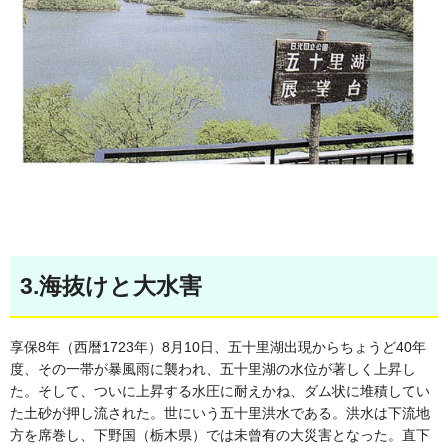
3.海抜けと大水害
享保8年（西暦1723年）8月10日、五十里湖出現からちょうど40年
度、その一帯が暴風雨に襲われ、五十里湖の水位が著しく上昇し
た。そして、ついに上昇する水圧に耐えかね、ダム状に堆積してい
た土砂が押し流された。世にいう五十里洪水である。洪水は下流地
方を席巻し、下野国（栃木県）では未曾有の大災害となった。直下