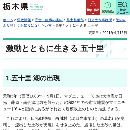
栃木県
緊急・防災
検索
閲覧補助
メニュー
ホーム
>
県政情報
>
庁舎・組織の案内
>
県土整備部
>
日光土木事務所
>
管内を
より詳しくお知りになりたい方
> 激動とともに生きる 五十里
更新日：2021年4月15日
激動とともに生きる 五十里
1.五十里 湖の出現
天和3年（西暦1683年）9月1日、マグニチュード6.8の大地震が日
光・藤原・南会津地方を襲った。昭和24年の今市大地震がマグニチ
ュード6.4と記録にあるがそれと同規模以上のものと推測できる。
これにより、日光御神領、西川村（現日光市栗山）の葛老山が崩
壊し、流出した土砂が男鹿川をせき止めた。崩壊した土砂の量は、