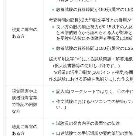
教養試験の解答時間が180分(通常の1.5
考査時間の延長(拡大印刷文字等との併用がで
良い方の眼の矯正視力が0.15以下の人
視覚に障害の
と医学的観点から認められる人が対象と
ある方
を受験申込後に身体障害者手帳又は診断
教養試験の解答時間は150分(通常の1.25
拡大印刷文字(※)による試験問題・解答用紙
(拡大読書器等の使用も可能です。)
※通常の活字印刷文(10ポイント程度)を面
作文試験における罫線を黒刷りにした作文用紙
視覚障害や上
記入式(マークシートではなく、〇の中に
肢機能障害等
作文試験におけるパソコンでの解答(パソ
で筆記の困難
い。)
な方
試験員の発言内容の書面での伝達
聴覚に障害の
口述試験での手話通訳や要約筆記の実施
ある方