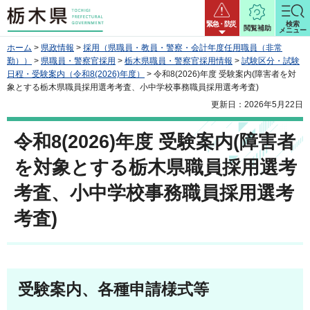
栃木県
緊急・防災
検索
閲覧補助
メニュー
ホーム
>
県政情報
>
採用（県職員・教員・警察・会計年度任用職員（非常
勤））
>
県職員・警察官採用
>
栃木県職員・警察官採用情報
>
試験区分・試験
日程・受験案内（令和8(2026)年度）
> 令和8(2026)年度 受験案内(障害者を対
象とする栃木県職員採用選考考査、小中学校事務職員採用選考考査)
更新日：2026年5月22日
令和8(2026)年度 受験案内(障害者
を対象とする栃木県職員採用選考
考査、小中学校事務職員採用選考
考査)
受験案内、各種申請様式等