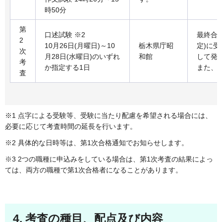
時50分
第
口述試験 ※2
最終合格
2
10月26日(月曜日)～10
栃木県庁昭
定)に
次
月28日(水曜日)のいずれ
和館
して発
考
か指定する1日
また、
査
※1 点字による受験等、受験に当たり配慮を希望される場合には、
必要に応じて考査時間の延長を行います。
※2 具体的な日時等は、第1次合格通知でお知らせします。
※3 2つの職種に申込みをしている場合は、第1次考査の結果によっ
ては、両方の職種で第1次合格者になることがあります。
4. 考査の種目、配点及び内容