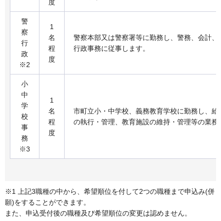
度
警
1
察
名
警察本部又は警察署等に勤務し、警務、会計、
行
程
行政事務に従事します。
政
度
※2
小
中
1
学
名
市町立小・中学校、義務教育学校に勤務し、給
校
程
の執行・管理、教育施設の維持・管理等の業務
事
度
務
※3
※1 上記3職種の中から、希望順位を付して2つの職種まで申込み(併
願)をすることができます。
また、申込受付後の職種及び希望順位の変更は認めません。