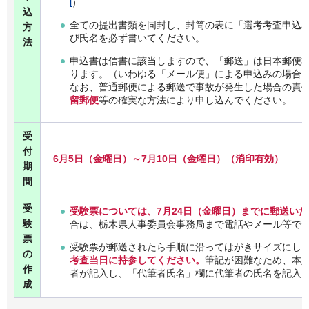
l
）
込
全ての提出書類を同封し、封筒の表に「選考考査申込
方
び氏名を必ず書いてください。
法
申込書は信書に該当しますので、「郵送」は日本郵便
ります。（いわゆる「メール便」による申込みの場合
なお、普通郵便による郵送で事故が発生した場合の責
留郵便
等の確実な方法により申し込んでください。
受
付
6月5日（金曜日）～7月10日（金曜日）（消印有効）
期
間
受
受験票については、7月24日（金曜日）までに郵送い
験
合は、栃木県人事委員会事務局まで電話やメール等で
票
受験票が郵送されたら手順に沿ってはがきサイズにし
の
考査当日に持参してください。
筆記が困難なため、本
作
者が記入し、「代筆者氏名」欄に代筆者の氏名を記入
成