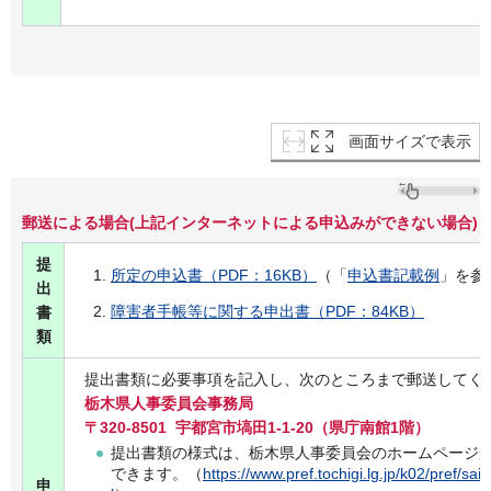
画面サイズで表示
郵送による場合(上記インターネットによる申込みができない場合)
提
所定の申込書（PDF：16KB）
（「
申込書記載例
」を参
出
障害者手帳等に関する申出書（PDF：84KB）
書
類
提出書類に必要事項を記入し、次のところまで郵送してく
栃木県人事委員会事務局
〒320-8501 宇都宮市塙田1-1-20（県庁南館1階）
提出書類の様式は、栃木県人事委員会のホームページ
できます。（
https://www.pref.tochigi.lg.jp/k02/pref/sa
申