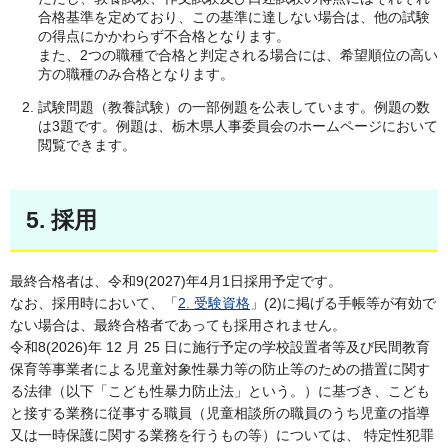
合格基準を定めており、この基準に達しない場合は、他の試験
の得点にかかわらず不合格となります。
また、2つの職種で合格と判定される場合には、希望順位の高い
方の職種のみ合格となります。
試験問題（教養試験）の一部例題を公表しています。例題の数
は3題です。例題は、栃木県人事委員会のホームページにおいて
閲覧できます。
5. 採用
最終合格者は、令和9(2027)年4月1日採用予定です。
なお、採用時において、「
2. 受験資格
」(2)に掲げる手帳等が有効で
ない場合は、最終合格者であっても採用されません。
令和8(2026)年 12 月 25 日に施行予定の学校設置者等及び民間教育
保育等事業者による児童対象性暴力等の防止等のための措置に関す
る法律（以下「こども性暴力防止法」という。）に基づき、こども
と接する業務に従事する職員（児童相談所の職員のうち児童の指導
又は一時保護に関する業務を行うもの等）については、 特定性犯罪