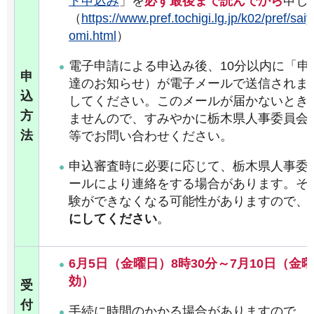
ト申込み
」を
必ず最後まで読んでから
申し
（
https://www.pref.tochigi.lg.jp/k02/pref/s
omi.html
）
電子申請による申込み後、10分以内に「申
申
達のお知らせ）が電子メールで送信されま
込
してください。このメールが届かないとき
方
ませんので、すみやかに栃木県人事委員会
法
等でお問い合わせください。
申込審査時に必要に応じて、栃木県人事委
ールにより連絡をする場合があります。そ
験ができなくなる可能性がありますので、
にしてください
。
6月5日（金曜日）8時30分～7月10日（金
効）
受
付
手続に時間のかかる場合がありますので、