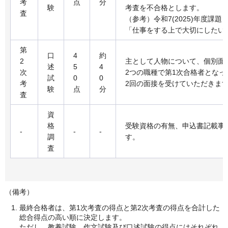
考
点
分
験
考査を不合格とします。
査
（参考）令和7(2025)年度課題
「仕事をする上で大切にしたい
第
口
4
約
2
主として人物について、個別面
述
5
4
次
2つの職種で第1次合格者となっ
試
0
0
考
2回の面接を受けていただきま
験
点
分
査
資
格
受験資格の有無、申込書記載事
-
-
-
調
す。
査
（備考）
最終合格者は、第1次考査の得点と第2次考査の得点を合計した
総合得点の高い順に決定します。
ただし、教養試験、作文試験及び口述試験の得点にはそれぞれ