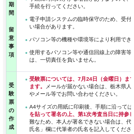
期
手続を行ってください。
間
電子申請システムの臨時保守のため、受付
い場合があります。
留
意
パソコン等の機種や環境等により利用でき
事
使用するパソコン等や通信回線上の障害等
項
は、一切責任を負いません。
受験票については、7月24日（金曜日）ま
受
ます。
メールが届かない場合は、栃木県人
験
やメール等でお問い合わせください。
票
A4サイズの用紙に印刷後、手順に沿っては
の
を貼って署名の上、第1次考査当日に持参
作
難なため、本人が署名できない場合は、代
成
氏名」欄に代筆者の氏名を記入してくださ