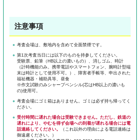
注意事項
考査会場は、敷地内を含めて全面禁煙です。
第1次考査当日には以下のものを持参してください。
受験票、鉛筆（HB以上の濃いもの）、消しゴム、時計
（計時機能のみ。携帯電話やスマートフォン、腕時計型端
末は時計として使用不可。）、障害者手帳等、申出された
福祉機器・補助具等、昼食
※作文試験のみシャープペンシル(芯はHB以上の濃いも
の)使用可。
考査会場にゴミ箱はありません。ゴミは必ず持ち帰ってく
ださい。
受付時間に遅れた場合は受験できません。ただし、鉄道の
遅れにより、やむを得ず会場への到着が遅れる場合には電
話連絡してください。
（これ以外の理由による電話連絡は
御遠慮ください。）