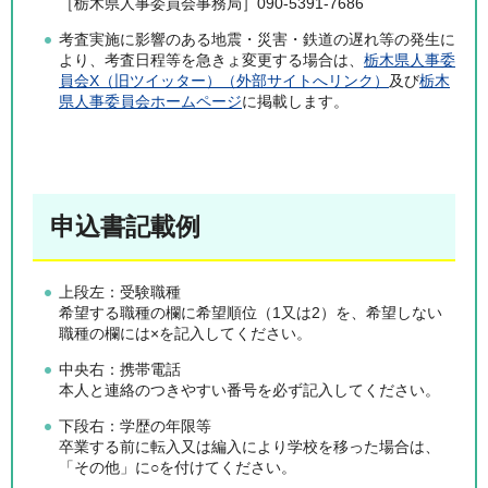
［栃木県人事委員会事務局］090-5391-7686
考査実施に影響のある地震・災害・鉄道の遅れ等の発生に
より、考査日程等を急きょ変更する場合は、
栃木県人事委
員会X（旧ツイッター）（外部サイトへリンク）
及び
栃木
県人事委員会ホームページ
に掲載します。
申込書記載例
上段左：受験職種
希望する職種の欄に希望順位（1又は2）を、希望しない
職種の欄には×を記入してください。
中央右：携帯電話
本人と連絡のつきやすい番号を必ず記入してください。
下段右：学歴の年限等
卒業する前に転入又は編入により学校を移った場合は、
「その他」に○を付けてください。