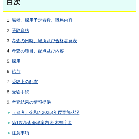
目次
職種、採用予定者数、職務内容
受験資格
考査の日時、場所及び合格者発表
考査の種目、配点及び内容
採用
給与
受験上の配慮
受験手続
考査結果の情報提供
（参考）令和7(2025)年度実施状況
第1次考査会場案内 栃木県庁舎
注意事項