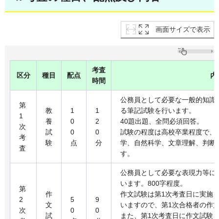
画面サイズで表示
考査
区分
種目
配点
内
時間
公務員として必要な一般的知識
第
教
1
1
る筆記試験を行います。
1
養
0
2
40題出題、全問必須回答。
次
試
0
0
試験の程度は高校卒業程度で、
考
験
点
分
学、自然科学、文章理解、判断
査
す。
公務員として必要な表現力等に
います。800字程度。
第
作
作文試験は第1次考査日に実施
2
5
9
文
いますので、第1次合格者の作
次
0
0
試
また、第1次考査日に作文試験