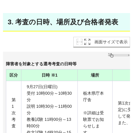
3. 考査の日時、場所及び合格者発表
画面サイズで表示
障害者を対象とする選考考査の日時等
区分
日時 ※1
場所
9月27日(日曜日)
受付 10時00分～10時30
栃木県庁本
第
分
庁舎
第1次合
1
説明 10時30分～11時00
定)に
次
分
※詳細は受
して発
考
教養試験 11時00分～13
験票でお知
また、
査
時00分
らせしま
作文試験 14時20分～15
す。