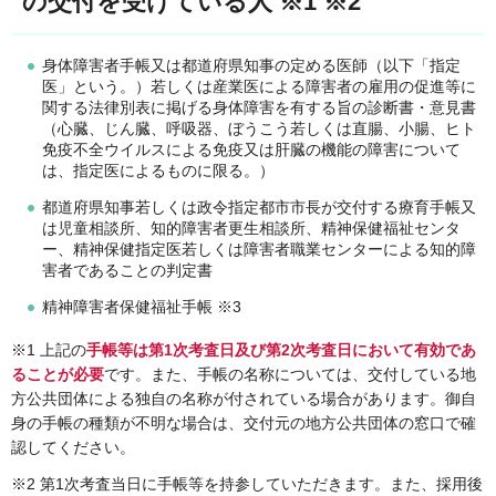
の交付を受けている人 ※1 ※2
身体障害者手帳又は都道府県知事の定める医師（以下「指定
医」という。）若しくは産業医による障害者の雇用の促進等に
関する法律別表に掲げる身体障害を有する旨の診断書・意見書
（心臓、じん臓、呼吸器、ぼうこう若しくは直腸、小腸、ヒト
免疫不全ウイルスによる免疫又は肝臓の機能の障害について
は、指定医によるものに限る。）
都道府県知事若しくは政令指定都市市長が交付する療育手帳又
は児童相談所、知的障害者更生相談所、精神保健福祉センタ
ー、精神保健指定医若しくは障害者職業センターによる知的障
害者であることの判定書
精神障害者保健福祉手帳 ※3
※1 上記の
手帳等は第1次考査日及び第2次考査日において有効であ
ることが必要
です。また、手帳の名称については、交付している地
方公共団体による独自の名称が付されている場合があります。御自
身の手帳の種類が不明な場合は、交付元の地方公共団体の窓口で確
認してください。
※2 第1次考査当日に手帳等を持参していただきます。また、採用後