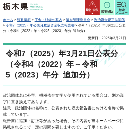
栃木県
緊急・防災
検索
閲覧補助
メニュー
ホーム
>
県政情報
>
庁舎・組織の案内
>
選挙管理委員会
>
政治資金規正法関係
>
令和7（2025）年公表分政治資金収支報告書
> 令和7（2025）年3月21日公表
分（令和4（2022）年～令和5（2023）年分 追加分）
更新日：2025年3月21日
令和7（2025）年3月21日公表分
（令和4（2022）年～令和
5（2023）年分 追加分）
政治団体名に外字、機種依存文字が使用されている場合は、別の漢
字に置き換えてあります。
注意：政治団体の名称は、公表された収支報告書における名称で掲
載しています。
報告書に追加・訂正等があった場合、その内容が当ホームページに
掲載されるまで一定の期間を要しますので、ご了承ください。