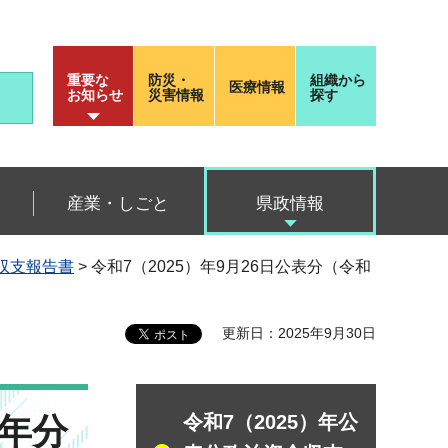
重要な
防災・
組織から
医療情報
お知らせ
災害情報
探す
産業・しごと
県政情報
金収支報告書
> 令和7（2025）年9月26日公表分（令和
更新日：2025年9月30日
）年分
令和7（2025）年公