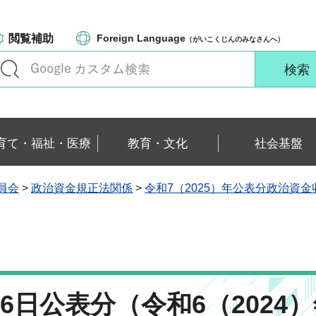
閲覧補助
Foreign Language
（がいこくじんのみなさんへ）
育て・福祉・医療
教育・文化
社会基盤
員会
>
政治資金規正法関係
>
令和7（2025）年公表分政治資
26日公表分（令和6（2024