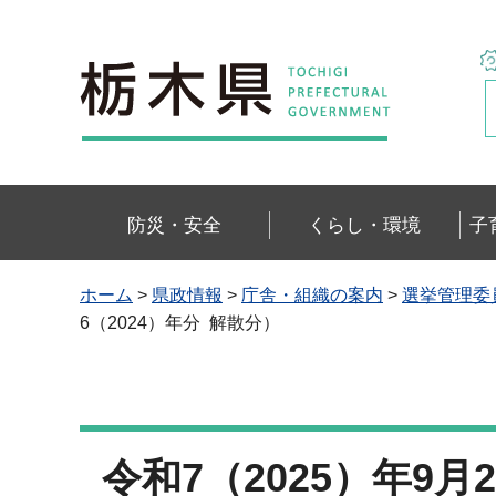
栃木県
防災・安全
くらし・環境
子
ホーム
>
県政情報
>
庁舎・組織の案内
>
選挙管理委
6（2024）年分 解散分）
令和7（2025）年9月