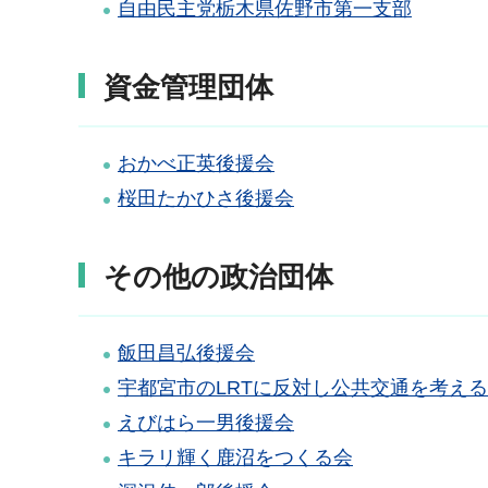
自由民主党栃木県佐野市第一支部
資金管理団体
おかべ正英後援会
桜田たかひさ後援会
その他の政治団体
飯田昌弘後援会
宇都宮市のLRTに反対し公共交通を考え
えびはら一男後援会
キラリ輝く鹿沼をつくる会