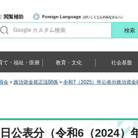
閲覧補助
Foreign Language
（がいこくじんのみなさんへ）
育て・福祉・医療
教育・文化
社会基盤
員会
>
政治資金規正法関係
>
令和7（2025）年公表分政治資
4日公表分（令和6（2024）