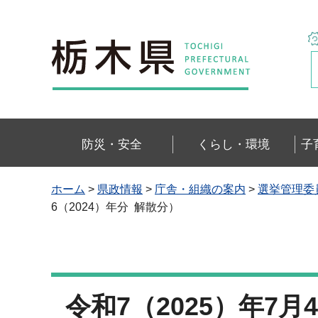
栃木県
防災・安全
くらし・環境
子
ホーム
>
県政情報
>
庁舎・組織の案内
>
選挙管理委
6（2024）年分 解散分）
令和7（2025）年7月