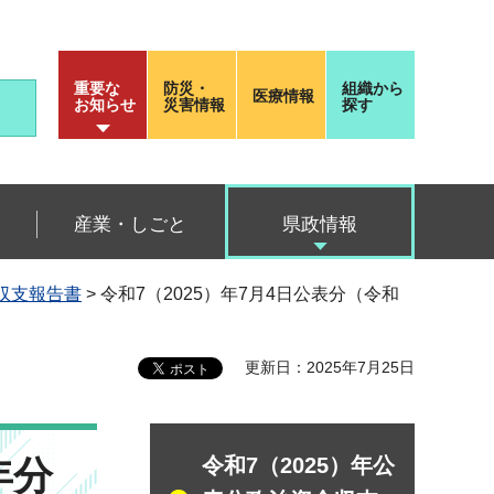
重要な
防災・
組織から
医療情報
お知らせ
災害情報
探す
産業・しごと
県政情報
金収支報告書
> 令和7（2025）年7月4日公表分（令和
更新日：2025年7月25日
年分
令和7（2025）年公