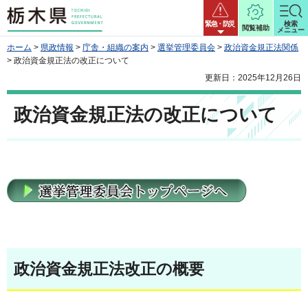
栃木県
緊急・防災
検索
閲覧補助
メニュー
ホーム
>
県政情報
>
庁舎・組織の案内
>
選挙管理委員会
>
政治資金規正法関係
> 政治資金規正法の改正について
更新日：2025年12月26日
政治資金規正法の改正について
政治資金規正法改正の概要