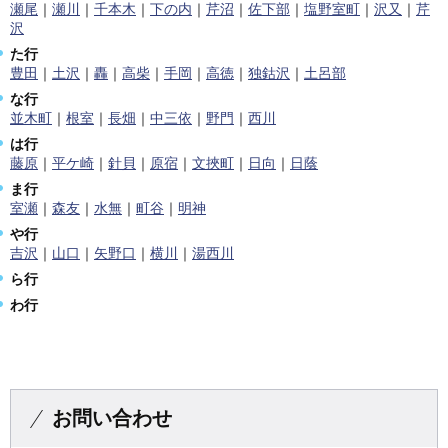
瀬尾
｜
瀬川
｜
千本木
｜
下の内
｜
芹沼
｜
佐下部
｜
塩野室町
｜
沢又
｜
芹
沢
た行
豊田
｜
土沢
｜
轟
｜
高柴
｜
手岡
｜
高徳
｜
独鈷沢
｜
土呂部
な行
並木町
｜
根室
｜
長畑
｜
中三依
｜
野門
｜
西川
は行
藤原
｜
平ケ崎
｜
針貝
｜
原宿
｜
文挾町
｜
日向
｜
日蔭
ま行
室瀬
｜
森友
｜
水無
｜
町谷
｜
明神
や行
吉沢
｜
山口
｜
矢野口
｜
横川
｜
湯西川
ら行
わ行
お問い合わせ