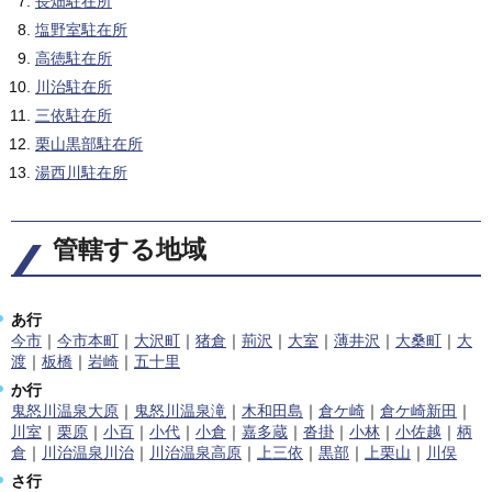
長畑駐在所
塩野室駐在所
高徳駐在所
川治駐在所
三依駐在所
栗山黒部駐在所
湯西川駐在所
管轄する地域
あ行
今市
｜
今市本町
｜
大沢町
｜
猪倉
｜
荊沢
｜
大室
｜
薄井沢
｜
大桑町
｜
大
渡
｜
板橋
｜
岩崎
｜
五十里
か行
鬼怒川温泉大原
｜
鬼怒川温泉滝
｜
木和田島
｜
倉ケ崎
｜
倉ケ崎新田
｜
川室
｜
栗原
｜
小百
｜
小代
｜
小倉
｜
嘉多蔵
｜
沓掛
｜
小林
｜
小佐越
｜
柄
倉
｜
川治温泉川治
｜
川治温泉高原
｜
上三依
｜
黒部
｜
上栗山
｜
川俣
さ行