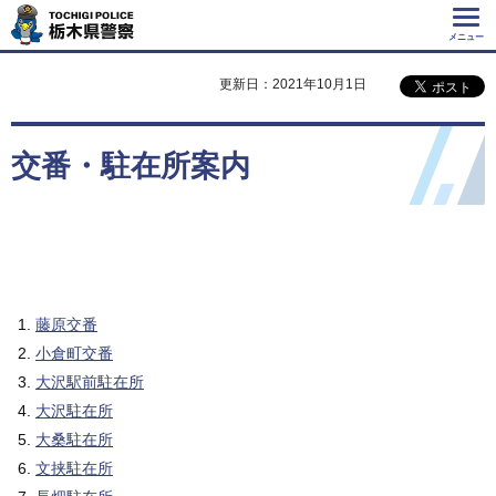
Tochigi Police 栃
木県警察
メニュー
更新日：2021年10月1日
交番・駐在所案内
藤原交番
小倉町交番
大沢駅前駐在所
大沢駐在所
大桑駐在所
文挟駐在所