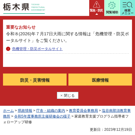
栃木県
緊急・防災
検索
閲覧補助
メニュー
重要なお知らせ
令和８(2026)年７月17日大雨に関する情報は「危機管理・防災ポ
ータルサイト」をご覧ください。
危機管理・防災ポータルサイト
防災・
災害情報
医療情報
閉じる
ホーム
>
県政情報
>
庁舎・組織の案内
>
教育委員会事務局
>
塩谷南那須教育事
務所
>
令和5年度事務所主催研修会の様子
> 家庭教育支援プログラム指導者フ
ォローアップ研修
更新日：2023年12月19日