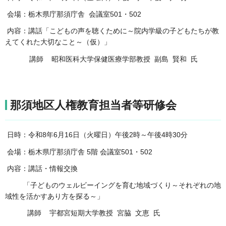
会場：栃木県庁那須庁舎 会議室501・502
内容：講話「こどもの声を聴くために～院内学級の子どもたちが教
えてくれた大切なこと～（仮）」
講師 昭和医科大学保健医療学部教授 副島 賢和 氏
那須地区人権教育担当者等研修会
日時：令和8年6月16日（火曜日）午後2時～午後4時30分
会場：栃木県庁那須庁舎 5階 会議室501・502
内容：講話・情報交換
「子どものウェルビーイングを育む地域づくり～それぞれの地
域性を活かすあり方を探る～」
講師 宇都宮短期大学教授 宮脇 文恵 氏