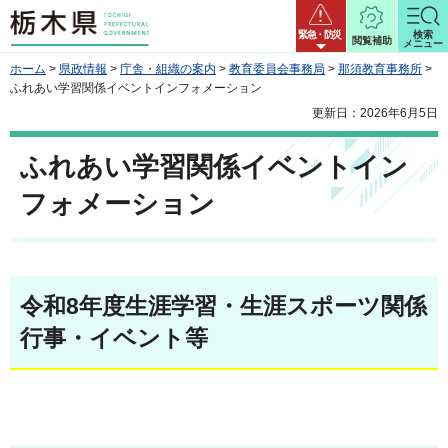
栃木県
緊急・防災
検索
閲覧補助
メニュー
ホーム
>
県政情報
>
庁舎・組織の案内
>
教育委員会事務局
>
那須教育事務所
>
ふれあい学習関係イベントインフォメーション
更新日：2026年6月5日
ふれあい学習関係イベントイン
フォメーション
令和8年度生涯学習・生涯スポーツ関係
行事・イベント等