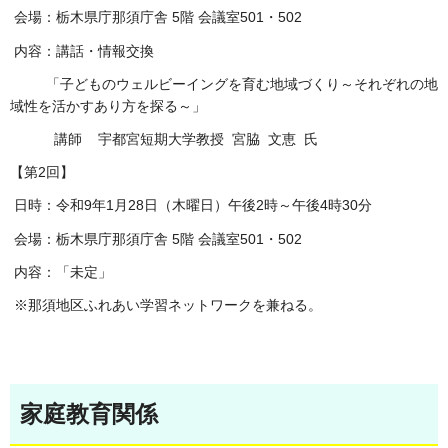
会場：栃木県庁那須庁舎 5階 会議室501・502
内容：講話・情報交換
「子どものウェルビーイングを育む地域づくり～それぞれの地
域性を活かすあり方を探る～」
講師 宇都宮短期大学教授 宮脇 文恵 氏
【第2回】
日時：令和9年1月28日（木曜日）午後2時～午後4時30分
会場：栃木県庁那須庁舎 5階 会議室501・502
内容：「未定」
※那須地区ふれあい学習ネットワークを兼ねる。
家庭教育関係