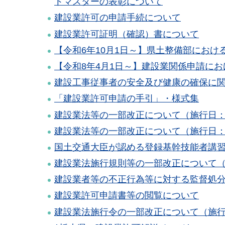
トマスターの表彰について
建設業許可の申請手続について
建設業許可証明（確認）書について
【令和6年10月1日～】県土整備部におけ
【令和8年4月1日～】建設業関係申請に
建設工事従事者の安全及び健康の確保に
「建設業許可申請の手引」・様式集
建設業法等の一部改正について（施行日：
建設業法等の一部改正について（施行日：令
国土交通大臣が認める登録基幹技能者講
建設業法施行規則等の一部改正について
建設業者等の不正行為等に対する監督処
建設業許可申請書等の閲覧について
建設業法施行令の一部改正について（施