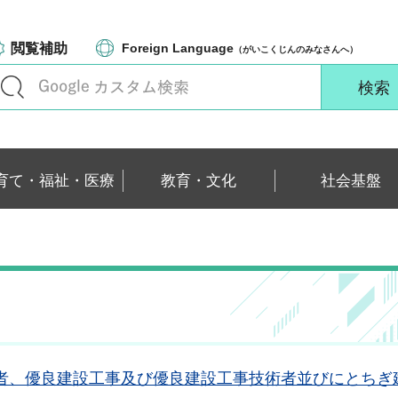
閲覧補助
Foreign Language
（がいこくじんのみなさんへ）
育て・福祉・医療
教育・文化
社会基盤
功労者、優良建設工事及び優良建設工事技術者並びにとち