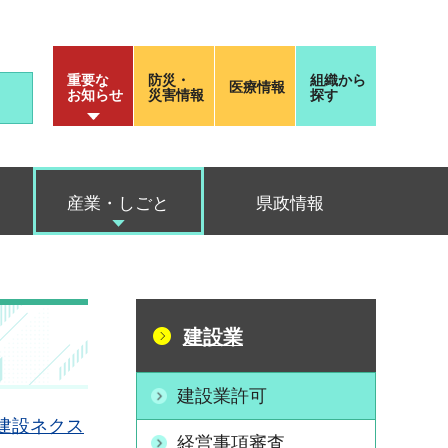
重要な
防災・
組織から
医療情報
お知らせ
災害情報
探す
産業・しごと
県政情報
建設業
建設業許可
ぎ建設ネクス
経営事項審査