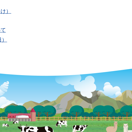
向け）
いて
日）