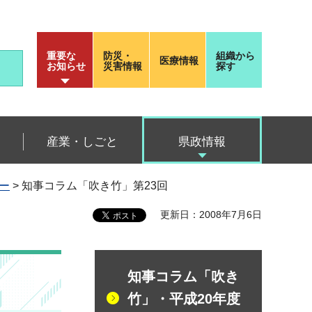
重要な
防災・
組織から
医療情報
お知らせ
災害情報
探す
産業・しごと
県政情報
ー
> 知事コラム「吹き竹」第23回
更新日：2008年7月6日
知事コラム「吹き
竹」・平成20年度