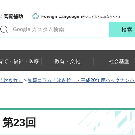
閲覧補助
Foreign Language
（がいこくじんのみなさんへ）
育て・福祉・医療
教育・文化
社会基盤
「吹き竹」
>
知事コラム「吹き竹」・平成20年度バックナンバ
第23回