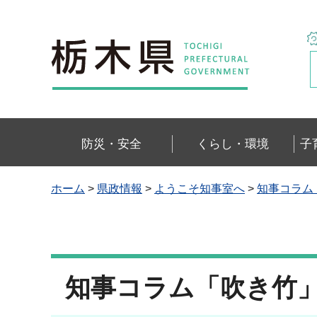
栃木県
防災・安全
くらし・環境
子
ホーム
>
県政情報
>
ようこそ知事室へ
>
知事コラム
知事コラム「吹き竹」