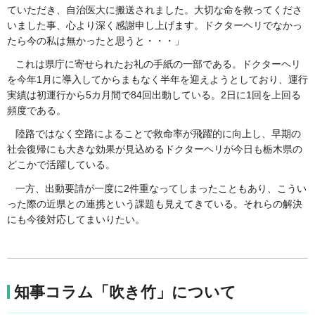
ていただき、自治医大に搬送されました。大切な命を救ってくださ
いました事、心より深く感謝申し上げます。ドクターヘリでなかっ
たら今の私は無かったと思うと・・・」
これは県庁に寄せられたお礼の手紙の一部である。ドクターヘリ
を今年1月に導入してからまもなく半年を迎えようとしており、運行
実績は初運行から5カ月間で84回出動している。2日に1回を上回る
頻度である。
陸路ではなく空路によることで救命率が飛躍的に向上し、早期の
社会復帰にも大きな効果が見込めるドクターヘリが今日も栃木県の
どこかで活躍している。
一方、出動要請が一度に2件重なってしまったこともあり、こうい
った際の近県との連携という課題も見えてきている。それらの解決
にも今後対応してまいりたい。
知事コラム「吹き竹」について