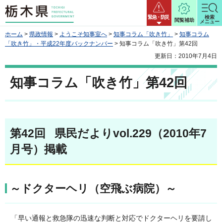
栃木県
緊急・防災
検索
閲覧補助
メニュー
ホーム
>
県政情報
>
ようこそ知事室へ
>
知事コラム「吹き竹」
>
知事コラム
「吹き竹」・平成22年度バックナンバー
> 知事コラム「吹き竹」第42回
更新日：2010年7月4日
知事コラム「吹き竹」第42回
第42回 県民だよりvol.229（2010年7
月号）掲載
～ドクターヘリ（空飛ぶ病院）～
「早い通報と救急隊の迅速な判断と対応でドクターヘリを要請し