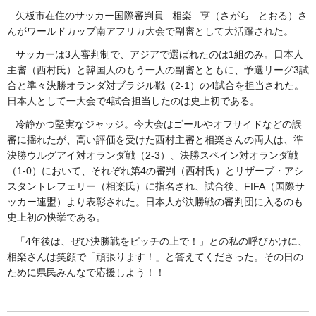
矢板市在住のサッカー国際審判員 相楽 亨（さがら とおる）さ
んがワールドカップ南アフリカ大会で副審として大活躍された。
サッカーは3人審判制で、アジアで選ばれたのは1組のみ。日本人
主審（西村氏）と韓国人のもう一人の副審とともに、予選リーグ3試
合と準々決勝オランダ対ブラジル戦（2-1）の4試合を担当された。
日本人として一大会で4試合担当したのは史上初である。
冷静かつ堅実なジャッジ。今大会はゴールやオフサイドなどの誤
審に揺れたが、高い評価を受けた西村主審と相楽さんの両人は、準
決勝ウルグアイ対オランダ戦（2-3）、決勝スペイン対オランダ戦
（1-0）において、それぞれ第4の審判（西村氏）とリザーブ・アシ
スタントレフェリー（相楽氏）に指名され、試合後、FIFA（国際サ
ッカー連盟）より表彰された。日本人が決勝戦の審判団に入るのも
史上初の快挙である。
「4年後は、ぜひ決勝戦をピッチの上で！」との私の呼びかけに、
相楽さんは笑顔で「頑張ります！」と答えてくださった。その日の
ために県民みんなで応援しよう！！