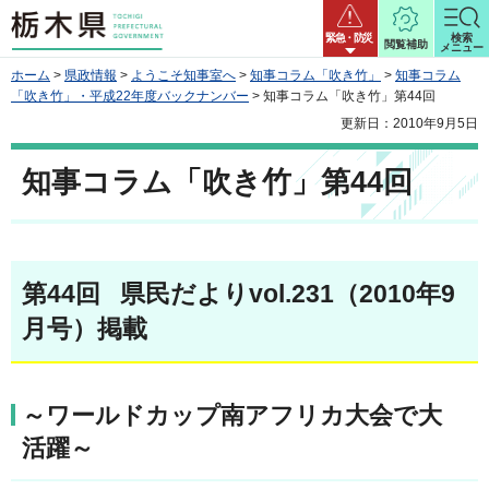
栃木県
緊急・防災
検索
閲覧補助
メニュー
ホーム
>
県政情報
>
ようこそ知事室へ
>
知事コラム「吹き竹」
>
知事コラム
「吹き竹」・平成22年度バックナンバー
> 知事コラム「吹き竹」第44回
更新日：2010年9月5日
知事コラム「吹き竹」第44回
第44回 県民だよりvol.231（2010年9
月号）掲載
～ワールドカップ南アフリカ大会で大
活躍～