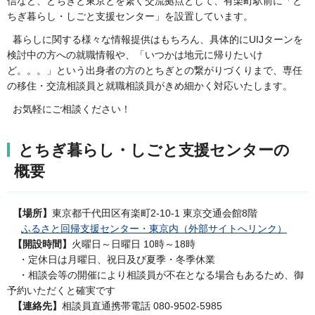
信など、とちぎと東京とを繋ぐ交流拠点として、有楽町駅前に「と
ちぎ暮らし・しごと支援センター」を設置しています。
暮らしに関する様々な情報提供はもちろん、具体的にUIJターンを
検討中の方への就職情報や、「いつかは地元に帰りたいけ
ど。。。」という出身者の方のとちぎとの繋がりづくりまで、専任
の移住・交流相談員と就職相談員がきめ細かく対応いたします。
お気軽にご相談ください！
とちぎ暮らし・しごと支援センターの
概要
【場所】
東京都千代田区有楽町2-10-1 東京交通会館8階
ふるさと回帰支援センター・東京内（外部サイトへリンク）
【開設時間】
火曜日～日曜日 10時～18時
・定休日は月曜日、祝日及び夏季・冬季休業
・相談会等の開催により相談員が不在となる場合もあるため、御
予約いただくと確実です
【連絡先】
相談員直通携帯電話 080-9502-5985