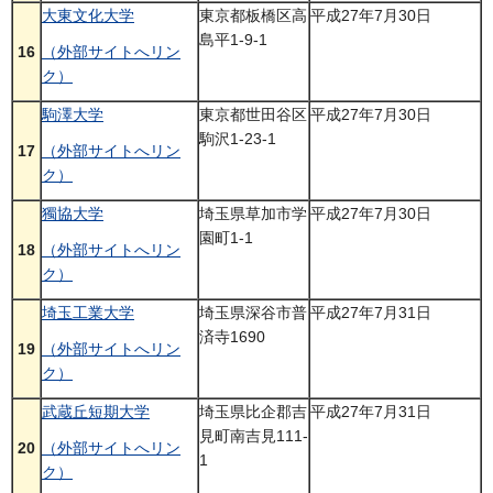
大東文化大学
東京都板橋区高
平成27年7月30日
島平1-9-1
16
（外部サイトへリン
ク）
駒澤大学
東京都世田谷区
平成27年7月30日
駒沢1-23-1
17
（外部サイトへリン
ク）
獨協大学
埼玉県草加市学
平成27年7月30日
園町1-1
18
（外部サイトへリン
ク）
埼玉工業大学
埼玉県深谷市普
平成27年7月31日
済寺1690
19
（外部サイトへリン
ク）
武蔵丘短期大学
埼玉県比企郡吉
平成27年7月31日
見町南吉見111-
20
（外部サイトへリン
1
ク）