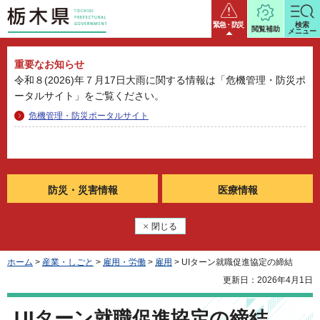
栃木県
緊急・防災
検索
閲覧補助
メニュー
重要なお知らせ
令和８(2026)年７月17日大雨に関する情報は「危機管理・防災ポ
ータルサイト」をご覧ください。
危機管理・防災ポータルサイト
防災・
災害情報
医療情報
閉じる
ホーム
>
産業・しごと
>
雇用・労働
>
雇用
> UIターン就職促進協定の締結
更新日：2026年4月1日
UIターン就職促進協定の締結