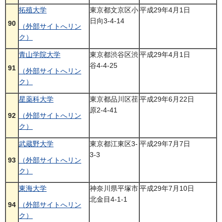
拓殖大学
東京都文京区小
平成29年4月1日
日向3-4-14
90
（外部サイトへリン
ク）
青山学院大学
東京都渋谷区渋
平成29年4月1日
谷4-4-25
91
（外部サイトへリン
ク）
星薬科大学
東京都品川区荏
平成29年6月22日
原2-4-41
92
（外部サイトへリン
ク）
武蔵野大学
東京都江東区3-
平成29年7月7日
3-3
93
（外部サイトへリン
ク）
東海大学
神奈川県平塚市
平成29年7月10日
北金目4-1-1
94
（外部サイトへリン
ク）