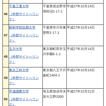
千葉工業大学
千葉県習志野市
平成27年10月14日
津田沼2-17-1
46
（外部サイトへリン
ク）
昭和学院短期大学
千葉県市川市東
平成27年10月14日
菅野2-17-1
47
（外部サイトへリン
ク）
玉川大学
東京都町田市玉
平成27年10月14日
川学園6-1-1
48
（外部サイトへリン
ク）
東京工科大学
東京都八王子片
平成27年10月14日
倉町1404-1
49
（外部サイトへリン
ク）
平成国際大学
埼玉県加須市水
平成27年10月21日
深大立野2000
50
（外部サイトへリン
ク）