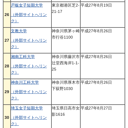
戸板女子短期大学
東京都港区芝2-
平成27年8月19日
21-17
26
（外部サイトへリン
ク）
文教大学
神奈川県茅ヶ崎
平成27年8月26日
市行谷1100
27
（外部サイトへリン
ク）
湘南工科大学
神奈川県藤沢市
平成27年8月26日
辻堂西海岸1-1-
28
（外部サイトへリン
25
ク）
神奈川工科大学
神奈川県厚木市
平成27年8月26日
下荻野1030
29
（外部サイトへリン
ク）
埼玉女子短期大学
埼玉県日高市女
平成27年8月27日
影1616
30
（外部サイトへリン
ク）