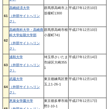
高崎経済大学
群馬県高崎市上
平成27年12月10日
並榎町1300
61
（外部サイトへリン
ク）
高崎商科大学・高崎商
群馬県高崎市根
平成27年12月10日
科大学短期大学部
小屋町741
62
（外部サイトへリン
ク）
浦和大学
埼玉県さいたま
平成27年12月14日
市緑区大崎355
63
（外部サイトへリン
1
ク）
武蔵大学
東京都練馬区豊
平成27年12月14日
玉上1-26-1
64
（外部サイトへリン
ク）
恵泉女学園大学
東京都多摩市南
平成27年12月17日
野2-10-1
65
（外部サイトへリン