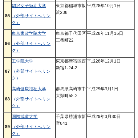
駒沢女子短期大学
東京都稲城市坂
平成28年10月1日
浜238
85
（外部サイトへリン
ク）
東京家政学院大学
東京都千代田区
平成28年11月15日
三番町22
86
（外部サイトへリン
ク）
工学院大学
東京都新宿区西
平成28年12月1日
新宿1-24-2
87
（外部サイトへリン
ク）
高崎健康福祉大学
群馬県高崎市中
平成29年3月1日
大類町58-2
88
（外部サイトへリン
ク）
国際武道大学
千葉県勝浦市新
平成29年3月30日
官841
89
（外部サイトへリン
ク）