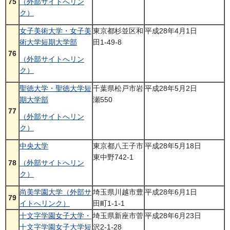
75
（外部サイトへリン
ク）
女子美術大学・女子美
東京都杉並区和
平成28年4月1日
術大学短期大学部
田1-49-8
76
（外部サイトへリン
ク）
聖徳大学・聖徳大学短
千葉県松戸市岩
平成28年5月2日
期大学部
瀬550
77
（外部サイトへリン
ク）
中央大学
東京都八王子市
平成28年5月18日
東中野742-1
78
（外部サイトへリン
ク）
尚美学園大学（外部サ
埼玉県川越市豊
平成28年6月1日
79
イトへリンク）
田町1-1-1
十文字学園女子大学・
埼玉県新座市菅
平成28年6月23日
十文字学園女子大学短
沢2-1-28