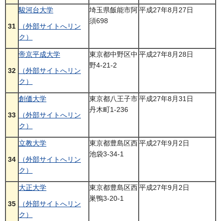
駿河台大学
埼玉県飯能市阿
平成27年8月27日
須698
31
（外部サイトへリン
ク）
帝京平成大学
東京都中野区中
平成27年8月28日
野4-21-2
32
（外部サイトへリン
ク）
創価大学
東京都八王子市
平成27年8月31日
丹木町1-236
33
（外部サイトへリン
ク）
立教大学
東京都豊島区西
平成27年9月2日
池袋3-34-1
34
（外部サイトへリン
ク）
大正大学
東京都豊島区西
平成27年9月2日
巣鴨3-20-1
35
（外部サイトへリン
ク）