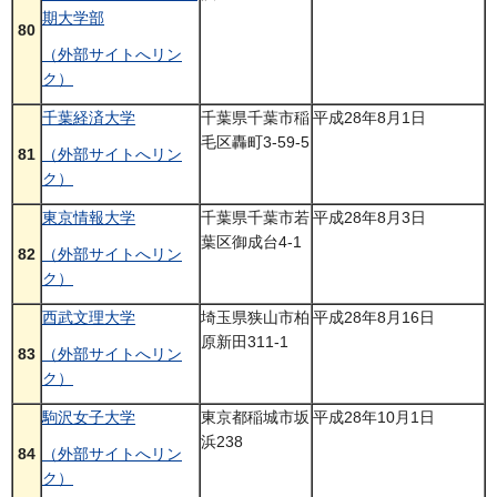
期大学部
80
（外部サイトへリン
ク）
千葉経済大学
千葉県千葉市稲
平成28年8月1日
毛区轟町3-59-5
81
（外部サイトへリン
ク）
東京情報大学
千葉県千葉市若
平成28年8月3日
葉区御成台4-1
82
（外部サイトへリン
ク）
西武文理大学
埼玉県狭山市柏
平成28年8月16日
原新田311-1
83
（外部サイトへリン
ク）
駒沢女子大学
東京都稲城市坂
平成28年10月1日
浜238
84
（外部サイトへリン
ク）