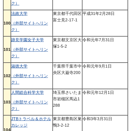
ク）
法政大学
東京都千代田区
平成31年2月28日
富士見2-17-1
100
（外部サイトへリン
ク）
跡見学園女子大学
東京都文京区大
令和元年7月31日
塚1-5-2
101
（外部サイトへリン
ク）
淑徳大学
千葉県千葉市中
令和元年9月1日
央区大巌寺200
102
（外部サイトへリン
ク）
人間総合科学大学
埼玉県さいたま
令和元年12月1日
市岩槻区馬込1
103
（外部サイトへリン
288
ク）
JTBトラベル＆ホテル
東京都豊島区巣
令和3年3月31日
カレッジ
鴨3-2-12
104