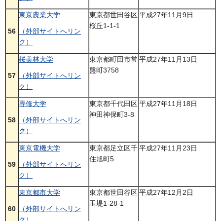
東京農業大学
東京都世田谷区
平成27年11月9日
桜丘1-1-1
56
（外部サイトへリン
ク）
桜美林大学
東京都町田市常
平成27年11月13日
盤町3758
57
（外部サイトへリン
ク）
専修大学
東京都千代田区
平成27年11月18日
神田神保町3-8
58
（外部サイトへリン
ク）
東京電機大学
東京都足立区千
平成27年11月23日
住旭町5
59
（外部サイトへリン
ク）
東京都市大学
東京都世田谷区
平成27年12月2日
玉堤1-28-1
60
（外部サイトへリン
ク）