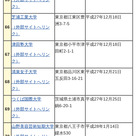
ク）
芝浦工業大学
東京都江東区豊
平成27年12月18日
洲3-7-5
66
（外部サイトへリン
ク）
津田塾大学
東京都小平市津
平成27年12月18日
田町2-1-1
67
（外部サイトへリン
ク）
清泉女子大学
東京都品川区東
平成27年12月21日
五反田3-16-21
68
（外部サイトへリン
ク）
つくば国際大学
茨城県土浦市真
平成27年12月25日
鍋6-20-1
69
（外部サイトへリン
ク）
山野美容芸術短期大学
東京都八王子市
平成28年1月14日
鑓水530