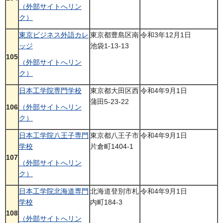
（外部サイトへリン
ク）
東京ビジネス外語カレ
東京都豊島区南
令和3年12月1日
ッジ
池袋1-13-13
105
（外部サイトへリン
ク）
日本工学院専門学校
東京都大田区西
令和4年9月1日
蒲田5-23-22
106
（外部サイトへリン
ク）
日本工学院八王子専門
東京都八王子市
令和4年9月1日
学校
片倉町1404-1
107
（外部サイトへリン
ク）
日本工学院北海道専門
北海道登別市札
令和4年9月1日
学校
内町184-3
108
（外部サイトへリン