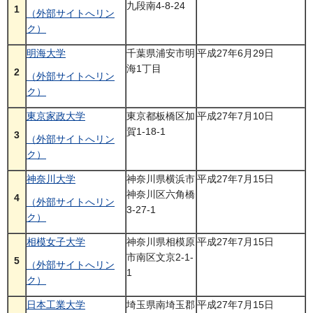
九段南4-8-24
1
（外部サイトへリン
ク）
明海大学
千葉県浦安市明
平成27年6月29日
海1丁目
2
（外部サイトへリン
ク）
東京家政大学
東京都板橋区加
平成27年7月10日
賀1-18-1
3
（外部サイトへリン
ク）
神奈川大学
神奈川県横浜市
平成27年7月15日
神奈川区六角橋
4
（外部サイトへリン
3-27-1
ク）
相模女子大学
神奈川県相模原
平成27年7月15日
市南区文京2-1-
5
（外部サイトへリン
1
ク）
日本工業大学
埼玉県南埼玉郡
平成27年7月15日