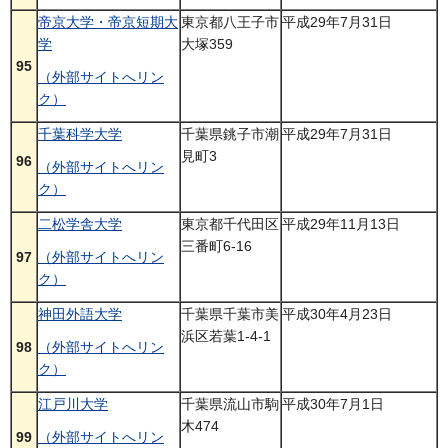
帝京大学・帝京短期大
東京都八王子市
平成29年7月31日
学
大塚359
95
（外部サイトへリン
ク）
千葉科学大学
千葉県銚子市潮
平成29年7月31日
見町3
96
（外部サイトへリン
ク）
二松学舎大学
東京都千代田区
平成29年11月13日
三番町6-16
97
（外部サイトへリン
ク）
神田外語大学
千葉県千葉市美
平成30年4月23日
浜区若葉1-4-1
98
（外部サイトへリン
ク）
江戸川大学
千葉県流山市駒
平成30年7月1日
木474
99
（外部サイトへリン