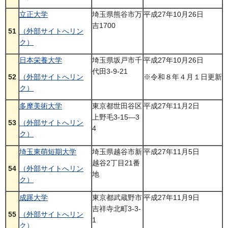
立正大学
埼玉県熊谷市万
平成27年10月26日
吉1700
51
（外部サイトへリン
ク）
日本栄養大学
埼玉県坂戸市千
平成27年10月26日
代田3-9-21
52
（外部サイトへリン
※令和８年４月１日更新
ク）
多摩美術大学
東京都世田谷区
平成27年11月2日
上野毛3-15―3
53
（外部サイトへリン
4
ク）
埼玉東萌短期大学
埼玉県越谷市新
平成27年11月5日
越谷2丁目21番
54
（外部サイトへリン
地
ク）
成蹊大学
東京都武蔵野市
平成27年11月9日
吉祥寺北町3-3-
55
（外部サイトへリン
1
ク）