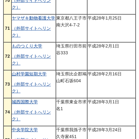
70
（外部サイトへリン
ク）
ヤマザキ動物看護大学
東京都八王子市
平成28年1月25日
南大沢4-7-2
71
（外部サイトへリン
ク）
ものつくり大学
埼玉県行田市前
平成28年2月1日
谷333
72
（外部サイトへリン
ク）
山村学園短期大学
埼玉県比企郡鳩
平成28年2月16日
山町石坂604
73
（外部サイトへリン
ク）
城西国際大学
千葉県東金市求
平成28年3月1日
名1
74
（外部サイトへリン
ク）
中央学院大学
千葉県我孫子市
平成28年3月24日
久寺家451