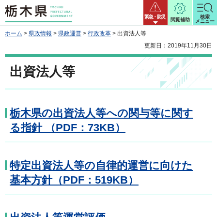
栃木県
緊急・防災
検索
閲覧補助
メニュー
ホーム
>
県政情報
>
県政運営
>
行政改革
> 出資法人等
更新日：2019年11月30日
出資法人等
栃木県の出資法人等への関与等に関す
る指針 （PDF：73KB）
特定出資法人等の自律的運営に向けた
基本方針（PDF：519KB）