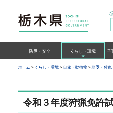
栃木県
防災・安全
くらし・環境
子
ホーム
>
くらし・環境
>
自然・動植物
>
鳥獣・狩猟
令和３年度狩猟免許