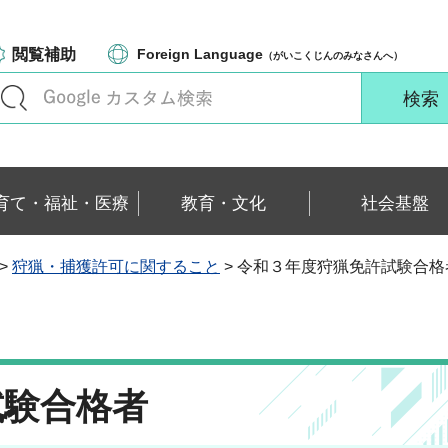
閲覧補助
Foreign Language
（がいこくじんのみなさんへ）
育て・福祉・医療
教育・文化
社会基盤
>
狩猟・捕獲許可に関すること
> 令和３年度狩猟免許試験合格
試験合格者