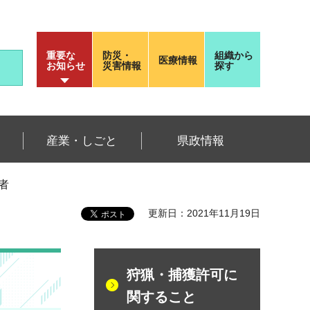
重要な
防災・
組織から
医療情報
お知らせ
災害情報
探す
産業・しごと
県政情報
者
更新日：2021年11月19日
狩猟・捕獲許可に
関すること