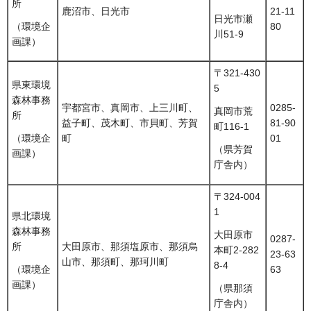
所
鹿沼市、日光市
21-11
日光市瀬
80
（環境企
川51-9
画課）
〒321-430
県東環境
5
森林事務
宇都宮市、真岡市、上三川町、
0285-
真岡市荒
所
益子町、茂木町、市貝町、芳賀
81-90
町116-1
町
01
（環境企
（県芳賀
画課）
庁舎内）
〒324-004
1
県北環境
森林事務
大田原市
0287-
所
大田原市、那須塩原市、那須烏
本町2-282
23-63
山市、那須町、那珂川町
8-4
63
（環境企
画課）
（県那須
庁舎内）