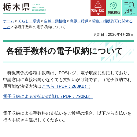
栃木県
緊急・防災
検索
閲覧補助
メニュー
ホーム
>
くらし・環境
>
自然・動植物
>
鳥獣・狩猟
>
狩猟・捕獲許可に関する
こと
> 各種手数料の電子収納について
更新日：2026年4月28日
各種手数料の電子収納について
狩
猟関係の各種手数料は、POSレジ、電子収納に対応しており、
申請窓口に直接出向かなくても支払いが可能です。（電子収納で利
用可能な決済方法は
こちら（PDF：268KB）
）
電子収納による支払いの流れ（PDF：790KB）
電子収納による手数料の支払いをご希望の場合、以下から支払いを
行う手続きを選択してください。