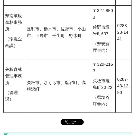
〒327-850
県南環境
3
森林事務
0283-
佐野市堀
所
足利市、栃木市、佐野市、小山
23-14
米町607
市、下野市、壬生町、野木町
41
（環境企
（県安蘇
画課）
庁舎内）
〒329-216
矢板森林
3
管理事務
0287-
矢板市鹿
所
矢板市、さくら市、塩谷町、高
43-12
島町20-22
根沢町
90
（管理
（県塩谷
課）
庁舎内）