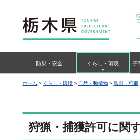
栃木県
防災・安全
くらし・環境
子
ホーム
>
くらし・環境
>
自然・動植物
>
鳥獣・狩猟
狩猟・捕獲許可に関