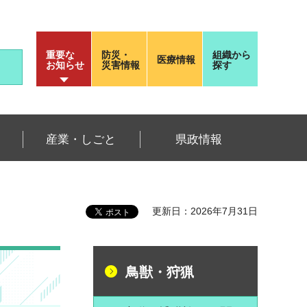
重要な
防災・
組織から
医療情報
お知らせ
災害情報
探す
産業・しごと
県政情報
更新日：2026年7月31日
鳥獣・狩猟