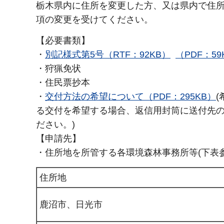
栃木県内に住所を変更した方、又は県内で住
項の変更を受けてください。
【必要書類】
・
別記様式第5号（RTF：92KB）
（PDF：59
・狩猟免状
・住民票抄本
・
交付方法の希望について（PDF：295KB）
る交付を希望する場合、返信用封筒に送付先
ださい。)
【申請先】
・住所地を所管する各環境森林事務所等(下表参
住所地
鹿沼市、日光市