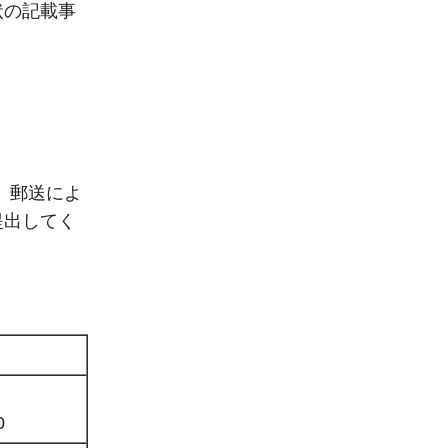
状の記載事
、郵送によ
提出してく
0