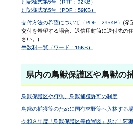
別記様式第5号（RTF：92KB）
別記様式第5号（PDF：59KB）
交付方法の希望について（PDF：295KB）
(
交付を希望する場合、返信用封筒に送付先の
さい。)
手数料一覧（ワード：15KB）
県内の鳥獣保護区や鳥獣の
鳥獣保護区や狩猟、鳥獣捕獲許可の制度
鳥獣の捕獲等のために国有林野等へ入林する場
令和８年度「鳥獣保護区等位置図」及び「狩