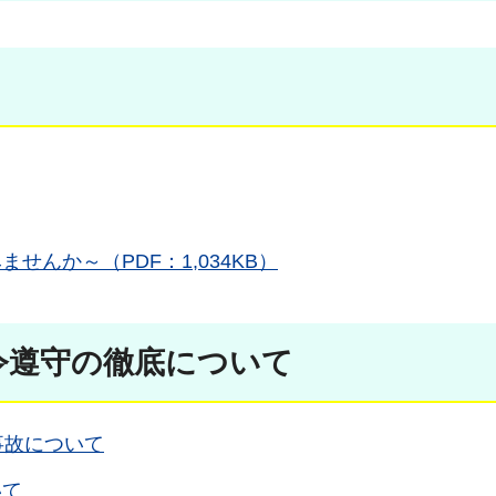
んか～（PDF：1,034KB）
令遵守の徹底について
る事故について
いて