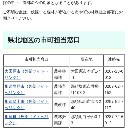
採の中止・造林命令の対象となることがあります。
ご不明な点は、伐採する森林が所在する市や町の林務担当部署にお
問合せください。
県北地区の市町担当窓口
市町担当窓口
所在地
連絡先
大田原市（外部サイトへ
農林整
大田原市本町1-4
0287-23-8
リンク）
備課
-1
012
那須塩原市（外部サイト
農務畜
那須塩原市共墾
0287-62-7
へリンク）
産課
社108-2
152
那須烏山市（外部サイト
那須烏山市大金2
0287-88-7
農政課
へリンク）
40
117
那須町（外部サイトへリ
農林振
那須町寺子丙3-1
0287-72-6
ンク）
興課
3
912