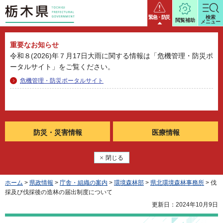
栃木県
緊急・防災
検索
閲覧補助
メニュー
重要なお知らせ
令和８(2026)年７月17日大雨に関する情報は「危機管理・防災ポ
ータルサイト」をご覧ください。
危機管理・防災ポータルサイト
防災・
災害情報
医療情報
閉じる
ホーム
>
県政情報
>
庁舎・組織の案内
>
環境森林部
>
県北環境森林事務所
> 伐
採及び伐採後の造林の届出制度について
更新日：2024年10月9日