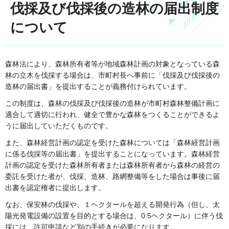
伐採及び伐採後の造林の届出制度
について
森林法により、森林所有者等が地域森林計画の対象となっている森
林の立木を伐採する場合は、市町村長へ事前に「伐採及び伐採後の
造林の届出書」を提出することが義務付けられています。
この制度は、森林の伐採及び伐採後の造林が市町村森林整備計画に
適合して適切に行われ、健全で豊かな森林をつくることができるよ
うに届出していただくものです。
また、森林経営計画の認定を受けた森林については「森林経営計画
に係る伐採等の届出書」を提出することになっています。森林経営
計画の認定を受けた森林所有者または森林所有者から森林の経営の
委託を受けた者が、伐採、造林、路網整備等をした場合は事後に届
出書を認定権者に提出します。
なお、保安林の伐採や、１ヘクタールを超える開発行為（但し、太
陽光発電設備の設置を目的とする場合は、0.5ヘクタール）に伴う伐
採には、許可申請など別の手続きが必要になります。