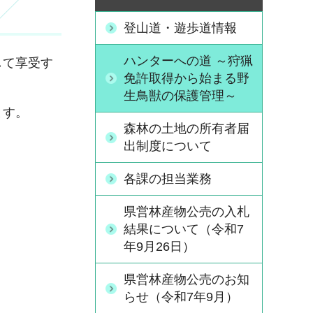
登山道・遊歩道情報
ハンターへの道 ～狩猟
して享受す
免許取得から始まる野
生鳥獣の保護管理～
ます。
森林の土地の所有者届
出制度について
各課の担当業務
県営林産物公売の入札
結果について（令和7
年9月26日）
県営林産物公売のお知
らせ（令和7年9月）