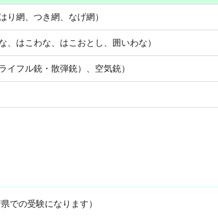
はり網、つき網、なげ網）
な、はこわな、はこおとし、囲いわな）
ライフル銃・散弾銃）、空気銃）
府県での受験になります）