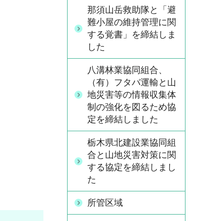
那須山岳救助隊と「避
難小屋の維持管理に関
する覚書」を締結しま
した
八溝林業協同組合、
（有）フタバ運輸と山
地災害等の情報収集体
制の強化を図るため協
定を締結しました
栃木県北建設業協同組
合と山地災害対策に関
する協定を締結しまし
た
所管区域