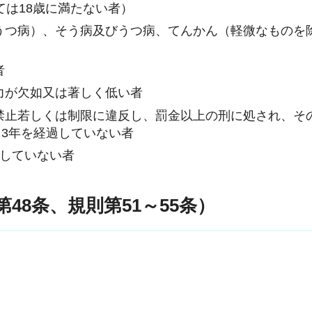
ては18歳に満たない者）
うつ病）、そう病及びうつ病、てんかん（軽微なものを
者
力が欠如又は著しく低い者
禁止若しくは制限に違反し、罰金以上の刑に処され、そ
3年を経過していない者
していない者
第48条、規則第51～55条）