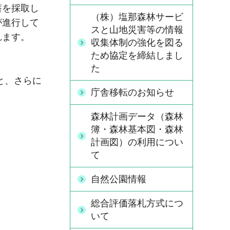
薪を採取し
（株）塩那森林サービ
が進行して
スと山地災害等の情報
れます。
収集体制の強化を図る
ため協定を締結しまし
た
と、さらに
庁舎移転のお知らせ
森林計画データ（森林
簿・森林基本図・森林
計画図）の利用につい
て
自然公園情報
総合評価落札方式につ
いて