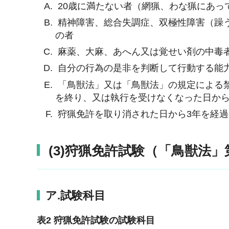
20歳に満たない者（網猟、わな猟にあっ
精神障害、総合失調症、双極性障害（躁
の者
麻薬、大麻、あへん又は覚せい剤の中毒
自分の行為の是非を判断して行動する能
「鳥獣法」又は「鳥獣法」の規定による
を終り、又は執行を受けなくなった日から
狩猟免許を取り消された日から3年を経過
(3)狩猟免許試験（「鳥獣法」
ア.試験科目
表2 狩猟免許試験の試験科目