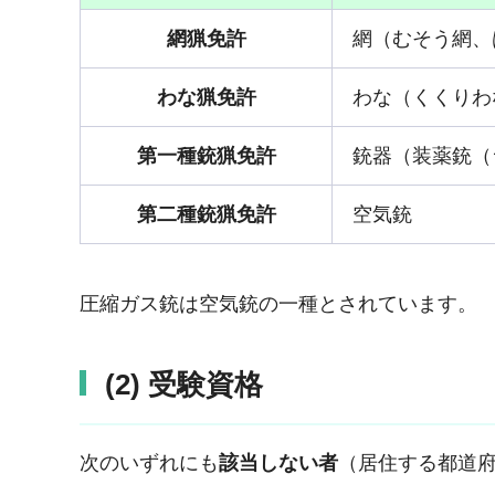
網猟免許
網（むそう網、
わな猟免許
わな（くくりわ
第一種銃猟免許
銃器（装薬銃（
第二種銃猟免許
空気銃
圧縮ガス銃は空気銃の一種とされています。
(2) 受験資格
次のいずれにも
該当しない者
（居住する都道