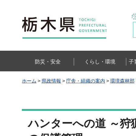
栃木県
防災・安全
くらし・環境
子
ホーム
>
県政情報
>
庁舎・組織の案内
>
環境森林部
ハンターへの道 ～狩