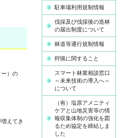
駐車場利用規制情報
伐採及び伐採後の造林
の届出制度について
林道等通行規制情報
狩猟に関すること
スマート林業相談窓口
ター）の
～未来技術の導入へ～
について
（有）塩原アメニティ
ケアと山地災害等の情
報収集体制の強化を図
が増えてき
るため協定を締結しま
した