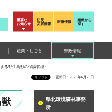
重要な
防災・
組織から
医療情報
お知らせ
災害情報
探す
産業・しごと
県政情報
始まる野生鳥獣の保護管理～
更新日：2026年6月23日
鳥獣
県北環境森林事務
所