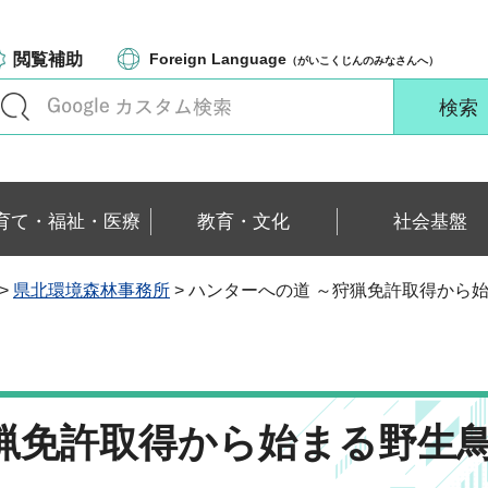
閲覧補助
Foreign Language
（がいこくじんのみなさんへ）
育て・福祉・医療
教育・文化
社会基盤
>
県北環境森林事務所
> ハンターへの道 ～狩猟免許取得から
猟免許取得から始まる野生