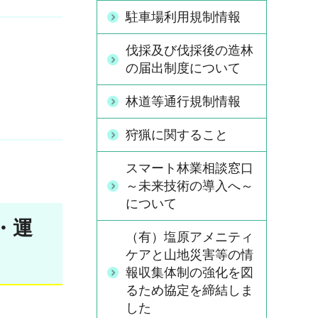
駐車場利用規制情報
伐採及び伐採後の造林
の届出制度について
林道等通行規制情報
狩猟に関すること
スマート林業相談窓口
～未来技術の導入へ～
について
・運
（有）塩原アメニティ
ケアと山地災害等の情
報収集体制の強化を図
るため協定を締結しま
した