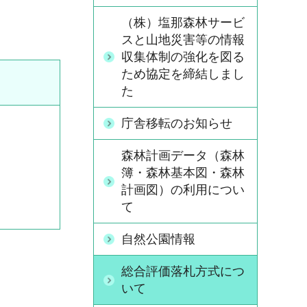
（株）塩那森林サービ
スと山地災害等の情報
収集体制の強化を図る
ため協定を締結しまし
た
庁舎移転のお知らせ
森林計画データ（森林
簿・森林基本図・森林
計画図）の利用につい
て
自然公園情報
総合評価落札方式につ
いて