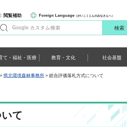
閲覧補助
Foreign Language
（がいこくじんのみなさんへ）
育て・福祉・医療
教育・文化
社会基盤
>
県北環境森林事務所
> 総合評価落札方式について
ついて