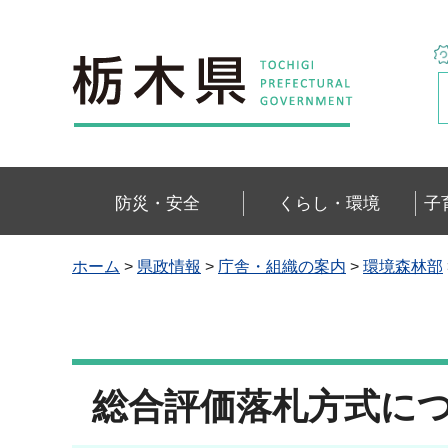
栃木県
防災・安全
くらし・環境
子
ホーム
>
県政情報
>
庁舎・組織の案内
>
環境森林部
総合評価落札方式に