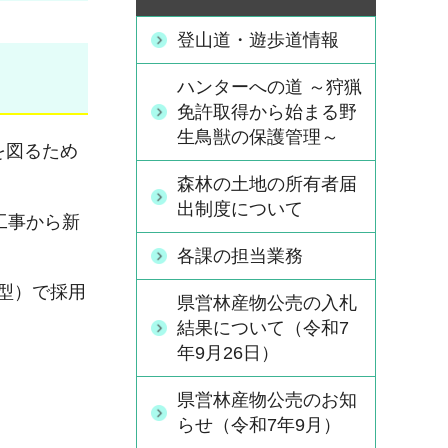
登山道・遊歩道情報
ハンターへの道 ～狩猟
免許取得から始まる野
生鳥獣の保護管理～
を図るため
森林の土地の所有者届
出制度について
工事から新
各課の担当業務
型）で採用
県営林産物公売の入札
結果について（令和7
年9月26日）
県営林産物公売のお知
らせ（令和7年9月）