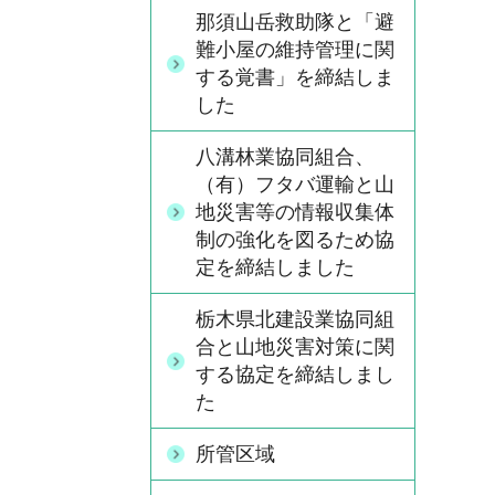
那須山岳救助隊と「避
難小屋の維持管理に関
する覚書」を締結しま
した
八溝林業協同組合、
（有）フタバ運輸と山
地災害等の情報収集体
制の強化を図るため協
定を締結しました
栃木県北建設業協同組
合と山地災害対策に関
する協定を締結しまし
た
所管区域