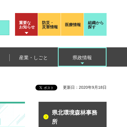
重要な
防災・
組織から
医療情報
お知らせ
災害情報
探す
産業・しごと
県政情報
更新日：2020年9月18日
県北環境森林事務
所