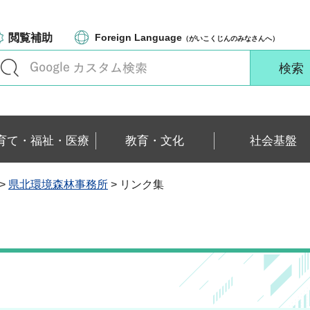
閲覧補助
Foreign Language
（がいこくじんのみなさんへ）
育て・福祉・医療
教育・文化
社会基盤
>
県北環境森林事務所
> リンク集