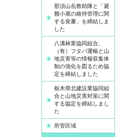
那須山岳救助隊と「避
難小屋の維持管理に関
する覚書」を締結しま
した
八溝林業協同組合、
（有）フタバ運輸と山
地災害等の情報収集体
制の強化を図るため協
定を締結しました
栃木県北建設業協同組
合と山地災害対策に関
する協定を締結しまし
た
所管区域