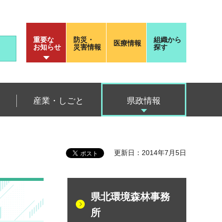
重要な
防災・
組織から
医療情報
お知らせ
災害情報
探す
産業・しごと
県政情報
更新日：2014年7月5日
県北環境森林事務
所