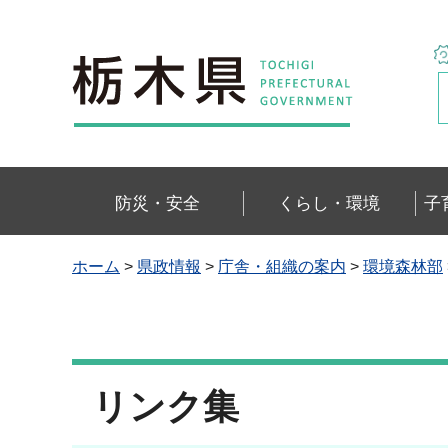
栃木県
防災・安全
くらし・環境
子
ホーム
>
県政情報
>
庁舎・組織の案内
>
環境森林部
リンク集