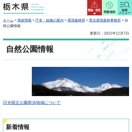
栃木県
緊急・防災
検索
閲覧補助
メニュー
ホーム
>
県政情報
>
庁舎・組織の案内
>
環境森林部
>
県北環境森林事務所
> 自
然公園情報
更新日：2021年12月7日
自然公園情報
日光国立公園那須地域について
新着情報